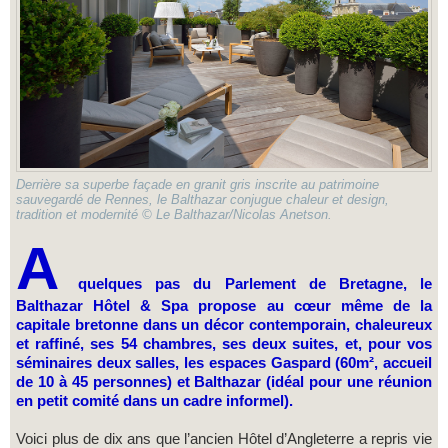
Derrière sa superbe façade en granit gris inscrite au patrimoine
sauvegardé de Rennes, le Balthazar conjugue chaleur et design,
tradition et modernité © Le Balthazar/Nicolas Anetson.
A
quelques pas du Parlement de Bretagne, le
Balthazar Hôtel & Spa propose au cœur même de la
capitale bretonne dans un décor contemporain, chaleureux
et raffiné, ses 54 chambres, ses deux suites, et, pour vos
séminaires deux salles, les espaces Gaspard (60m², accueil
de 10 à 45 personnes) et Balthazar (idéal pour une réunion
en petit comité dans un cadre informel).
Voici plus de dix ans que l’ancien Hôtel d’Angleterre a repris vie