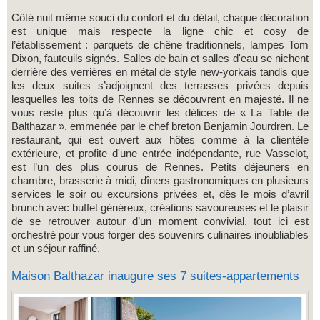
Côté nuit même souci du confort et du détail, chaque décoration
est unique mais respecte la ligne chic et cosy de
l’établissement : parquets de chêne traditionnels, lampes Tom
Dixon, fauteuils signés. Salles de bain et salles d'eau se nichent
derrière des verrières en métal de style new-yorkais tandis que
les deux suites s’adjoignent des terrasses privées depuis
lesquelles les toits de Rennes se découvrent en majesté. Il ne
vous reste plus qu’à découvrir les délices de « La Table de
Balthazar », emmenée par le chef breton Benjamin Jourdren. Le
restaurant, qui est ouvert aux hôtes comme à la clientèle
extérieure, et profite d'une entrée indépendante, rue Vasselot,
est l’un des plus courus de Rennes. Petits déjeuners en
chambre, brasserie à midi, dîners gastronomiques en plusieurs
services le soir ou excursions privées et, dès le mois d’avril
brunch avec buffet généreux, créations savoureuses et le plaisir
de se retrouver autour d’un moment convivial, tout ici est
orchestré pour vous forger des souvenirs culinaires inoubliables
et un séjour raffiné.
Maison Balthazar inaugure ses 7 suites-appartements