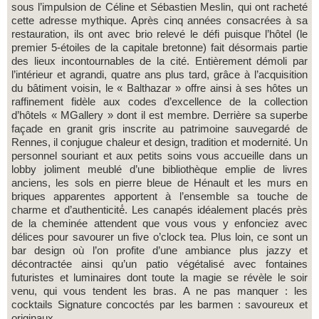
sous l’impulsion de Céline et Sébastien Meslin, qui ont racheté
cette adresse mythique. Après cinq années consacrées à sa
restauration, ils ont avec brio relevé le défi puisque l’hôtel (le
premier 5-étoiles de la capitale bretonne) fait désormais partie
des lieux incontournables de la cité. Entièrement démoli par
l’intérieur et agrandi, quatre ans plus tard, grâce à l’acquisition
du bâtiment voisin, le « Balthazar » offre ainsi à ses hôtes un
raffinement fidèle aux codes d’excellence de la collection
d’hôtels « MGallery » dont il est membre. Derrière sa superbe
façade en granit gris inscrite au patrimoine sauvegardé de
Rennes, il conjugue chaleur et design, tradition et modernité. Un
personnel souriant et aux petits soins vous accueille dans un
lobby joliment meublé d’une bibliothèque emplie de livres
anciens, les sols en pierre bleue de Hénault et les murs en
briques apparentes apportent à l’ensemble sa touche de
charme et d’authenticité́. Les canapés idéalement placés près
de la cheminée attendent que vous vous y enfonciez avec
délices pour savourer un five o’clock tea. Plus loin, ce sont un
bar design où l’on profite d’une ambiance plus jazzy et
décontractée ainsi qu’un patio végétalisé avec fontaines
futuristes et luminaires dont toute la magie se révèle le soir
venu, qui vous tendent les bras. A ne pas manquer : les
cocktails Signature concoctés par les barmen : savoureux et
originaux.