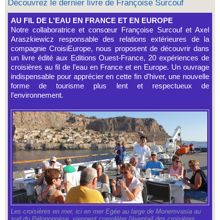
Découvrez le dernier livre de Françoise Surcouf
AU FIL DE L'EAU EN FRANCE ET EN EUROPE
Notre collaboratrice et consœur Françoise Surcouf et Axel
Araszkiewicz responsable des relations extérieures de la
compagnie CroisiEurope, nous proposent de découvrir dans
un livre édité aux Editions Ouest-France, 20 expériences de
croisières au fil de l’eau en France et en Europe. Un ouvrage
indispensable pour apprécier en cette fin d’hiver, une nouvelle
forme de tourisme plus lent et respectueux de
l’environnement.
Les croisières en mer, ici en mer Egée au large de Monemvasia au
sud du Péloponnèse, viennent compléter l'éventail des croisières