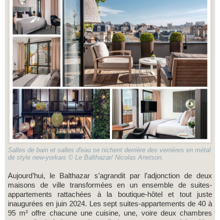
Salles de bain et salles d'eau se nichent derrière des verrières en métal
de style new-yorkais © Le Balthazar/ Nicolas Anetson.
Aujourd’hui, le Balthazar s’agrandit par l’adjonction de deux
maisons de ville transformées en un ensemble de suites-
appartements rattachées à la boutique-hôtel et tout juste
inaugurées en juin 2024. Les sept suites-appartements de 40 à
95 m² offre chacune une cuisine, une, voire deux chambres