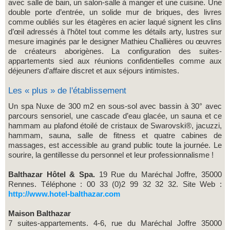
avec salle de bain, un salon-salle à manger et une cuisine. Une
double porte d’entrée, un solide mur de briques, des livres
comme oubliés sur les étagères en acier laqué signent les clins
d’œil adressés à l’hôtel tout comme les détails arty, lustres sur
mesure imaginés par le designer Mathieu Challières ou œuvres
de créateurs aborigènes. La configuration des suites-
appartements sied aux réunions confidentielles comme aux
déjeuners d’affaire discret et aux séjours intimistes.
Les « plus » de l'établissement
Un spa Nuxe de 300 m2 en sous-sol avec bassin à 30° avec
parcours sensoriel, une cascade d’eau glacée, un sauna et ce
hammam au plafond étoilé de cristaux de Swarovski®, jacuzzi,
hammam, sauna, salle de fitness et quatre cabines de
massages, est accessible au grand public toute la journée. Le
sourire, la gentillesse du personnel et leur professionnalisme !
Balthazar Hôtel & Spa.
19 Rue du Maréchal Joffre, 35000
Rennes. Téléphone : 00 33 (0)2 99 32 32 32. Site Web :
http://www.hotel-balthazar.com
Maison Balthazar
7 suites-appartements. 4-6, rue du Maréchal Joffre 35000