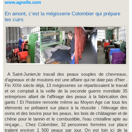
www.agnelle.com
En amont, c’est la mégisserie Colombier qui prépare
les cuirs
A Saint-Junien,le travail des peaux souples de chevreaux,
d’agneaux et de moutons est une affaire qui ne date pas d’hier .
Fin XIXè siècle déjà, 13 mégisseries se répartissaient le travail
et on comptait à la veille de la seconde guerre mondiale 35
entreprises allant de l’affinage des peaux à la fabrication des
gants ! Et l’histoire remonte même au Moyen Age car tous les
éléments se prêtaient sur place à la réussite : l’élevage des
ovins et des bovins pour les peaux, les bois de châtaignier et de
chêne pour le tannin et le combustible, l’eau cristalline apte au
rinçage… Chez Colombier, 32 personnes formées sur place
traitent environ 1 500 peaux par jour. On est loin ici de la