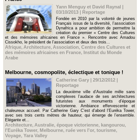
Yann Menguy et David Raynal |
03/10/2013
|
Reportage
Fondée en 2010 par la volonté de jeunes
Français issus de la diversité, l’association
Dynafrica a pour ambition de permettre la
création du premier « Centre des Cultures
et des mémoires africaines en France ». Rencontre avec Amadou
Cissokho, le président de l’association et deux des trois...
Afrique
,
Architecture
,
Association
,
Centre des Cultures et
des mémoires africaines en France
,
Institut du Monde
Arabe
Melbourne, cosmopolite, éclectique et tonique !
Catherine Gary | 29/12/2012
|
Reportage
La deuxième ville d’Australie mêle sans
complexes l’audace de ses architectures
futuristes aux monuments d’époque
victorienne. Ambiance effervescente et
chaleureux accueil. Par Catherine Gary C’est d’abord l’Euréka Tower,
avec ses trois cents mètres de hauteur, qui émerge de l’ensemble.
Elégante et...
Architecture
,
Australie
,
époque victorienne
,
kangourou
,
l'Euréka Tower
,
Melbourne
,
ruée vers l'or
,
tourisme
,
Voyage
,
Yara Valley