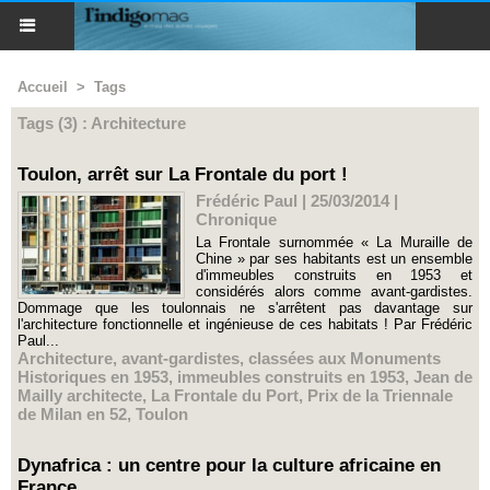
Accueil
>
Tags
Tags (3) : Architecture
Toulon, arrêt sur La Frontale du port !
Frédéric Paul | 25/03/2014
|
Chronique
La Frontale surnommée « La Muraille de
Chine » par ses habitants est un ensemble
d'immeubles construits en 1953 et
considérés alors comme avant-gardistes.
Dommage que les toulonnais ne s'arrêtent pas davantage sur
l'architecture fonctionnelle et ingénieuse de ces habitats ! Par Frédéric
Paul...
Architecture
,
avant-gardistes
,
classées aux Monuments
Historiques en 1953
,
immeubles construits en 1953
,
Jean de
Mailly architecte
,
La Frontale du Port
,
Prix de la Triennale
de Milan en 52
,
Toulon
Dynafrica : un centre pour la culture africaine en
France