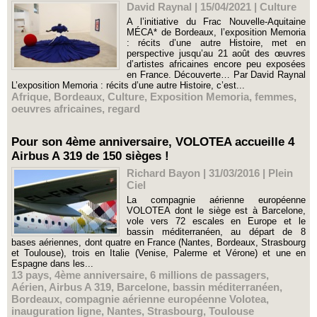
David Raynal | 15/04/2021
|
Culture
A l’initiative du Frac Nouvelle-Aquitaine
MÉCA* de Bordeaux, l’exposition Memoria
: récits d’une autre Histoire, met en
perspective jusqu’au 21 août des œuvres
d’artistes africaines encore peu exposées
en France. Découverte… Par David Raynal
L’exposition Memoria : récits d’une autre Histoire, c’est...
Afrique
,
Bordeaux
,
Culture
,
Exposition Memoria
,
femmes
,
oeuvres africaines
,
regard
Pour son 4ème anniversaire, VOLOTEA accueille 4
Airbus A 319 de 150 sièges !
Richard Bayon | 31/03/2016
|
Plein
Ciel
La compagnie aérienne européenne
VOLOTEA dont le siège est à Barcelone,
vole vers 72 escales en Europe et le
bassin méditerranéen, au départ de 8
bases aériennes, dont quatre en France (Nantes, Bordeaux, Strasbourg
et Toulouse), trois en Italie (Venise, Palerme et Vérone) et une en
Espagne dans les...
13 pays
,
4ème anniversaire
,
6 millions de passagers
,
Aérien
,
Airbus A 319
,
Barcelone
,
bassin méditerranéen
,
Bordeaux
,
compagnie aérienne européenne Volotea
,
inauguration ligne
,
Nantes
,
Strasbourg
,
Toulouse