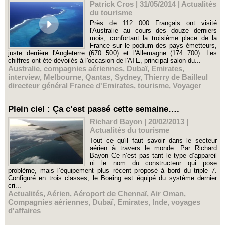
Patrick Cros | 31/05/2014
|
Actualités
du tourisme
Près de 112 000 Français ont visité
l'Australie au cours des douze derniers
mois, confortant la troisième place de la
France sur le podium des pays émetteurs,
juste derrière l'Angleterre (670 500) et l'Allemagne (174 700). Les
chiffres ont été dévoilés à l'occasion de l'ATE, principal salon du...
Australie
,
compagnies aériennes
,
Dubaï
,
Emirates
,
interview
,
Melbourne
,
Qantas
,
Sydney
,
Thierry de Bailleul
directeur général France d'Emirates
,
tourisme
,
Voyager
Plein ciel : Ça c’est passé cette semaine….
Richard Bayon | 20/02/2013
|
Actualités du tourisme
Tout ce qu'il faut savoir dans le secteur
aérien à travers le monde. Par Richard
Bayon Ce n’est pas tant le type d’appareil
ni le nom du constructeur qui pose
problème, mais l’équipement plus récent proposé à bord du triple 7.
Configuré en trois classes, le Boeing est équipé du système dernier
cri...
Actualités
,
Aérien
,
Aéroport de Chennaï
,
Air Oman
,
Compagnies aériennes
,
Dubaï
,
Emirates
,
Inde
,
voyages
d'affaires