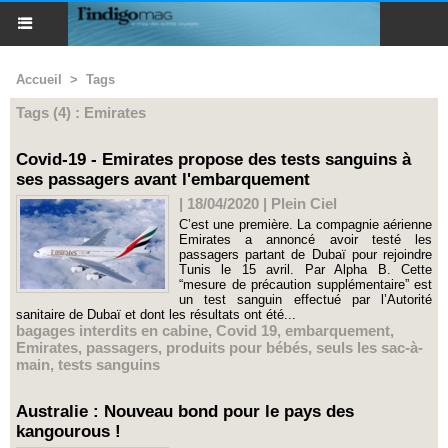
Accueil
>
Tags
Tags (4) : Emirates
Covid-19 - Emirates propose des tests sanguins à
ses passagers avant l'embarquement
| 18/04/2020
|
Plein Ciel
C’est une première. La compagnie aérienne
Emirates a annoncé avoir testé les
passagers partant de Dubaï pour rejoindre
Tunis le 15 avril. Par Alpha B. Cette
“mesure de précaution supplémentaire” est
un test sanguin effectué par l’Autorité
sanitaire de Dubaï et dont les résultats ont été...
bagages interdits en cabine
,
Covid 19
,
embarquement
,
Emirates
,
passagers
,
produits pour bébés
,
seuls les sac-à-
main
,
tests sanguins
Australie : Nouveau bond pour le pays des
kangourous !