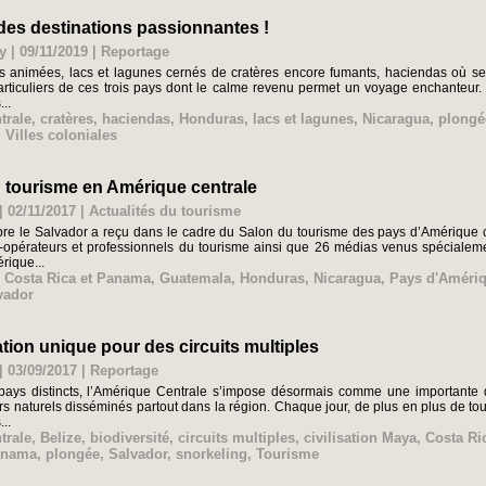
des destinations passionnantes !
y | 09/11/2019
|
Reportage
es animées, lacs et lagunes cernés de cratères encore fumants, haciendas où se 
articuliers de ces trois pays dont le calme revenu permet un voyage enchante
...
trale
,
cratères
,
haciendas
,
Honduras
,
lacs et lagunes
,
Nicaragua
,
plongé
,
Villes coloniales
u tourisme en Amérique centrale
| 02/11/2017
|
Actualités du tourisme
bre le Salvador a reçu dans le cadre du Salon du tourisme des pays d’Amérique 
-opérateurs et professionnels du tourisme ainsi que 26 médias venus spécialeme
rique...
,
Costa Rica et Panama
,
Guatemala
,
Honduras
,
Nicaragua
,
Pays d'Amériq
vador
tion unique pour des circuits multiples
| 03/09/2017
|
Reportage
pays distincts, l’Amérique Centrale s’impose désormais comme une importante d
s naturels disséminés partout dans la région. Chaque jour, de plus en plus de tou
...
trale
,
Belize
,
biodiversité
,
circuits multiples
,
civilisation Maya
,
Costa Ri
anama
,
plongée
,
Salvador
,
snorkeling
,
Tourisme