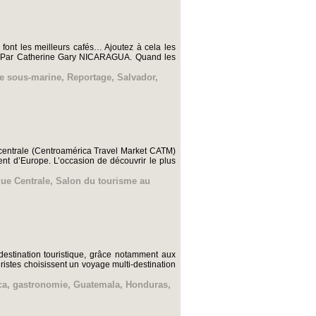
font les meilleurs cafés… Ajoutez à cela les
ur. Par Catherine Gary NICARAGUA. Quand les
e sous-marine
,
Reportage
,
Salvador
,
centrale (Centroamérica Travel Market CATM)
nt d’Europe. L’occasion de découvrir le plus
ue Centrale
,
Salon du tourisme au
estination touristique, grâce notamment aux
ristes choisissent un voyage multi-destination
ca
,
gastronomie
,
Guatemala
,
Honduras
,