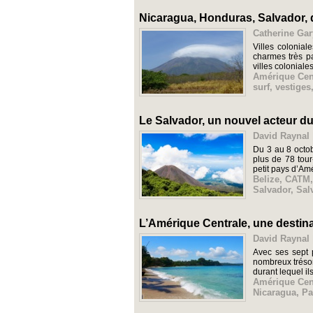
Nicaragua, Honduras, Salvador, 
Catherine Gar
Villes colonial
charmes très p
villes coloniales
Amérique Cen
surf
,
vestiges
Le Salvador, un nouvel acteur d
David Raynal 
Du 3 au 8 octo
plus de 78 tour
petit pays d’Amé
Belize
,
CATM
Salvador
,
Sal
L’Amérique Centrale, une destina
David Raynal 
Avec ses sept 
nombreux trésor
durant lequel ils
Amérique Cen
Nicaragua
,
P