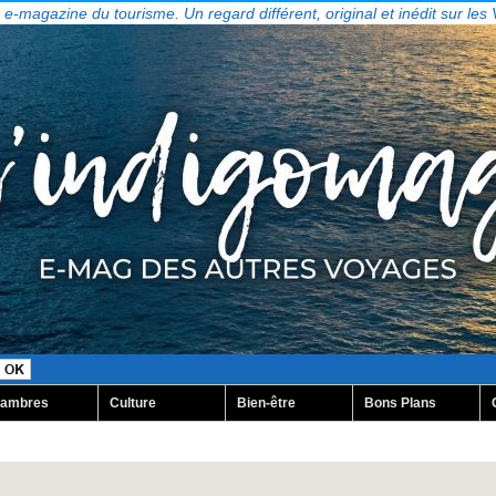
, e-magazine du tourisme. Un regard différent, original et inédit sur les
ambres
Culture
Bien-être
Bons Plans