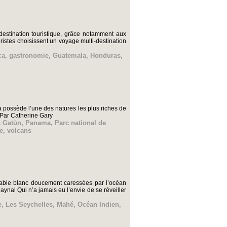
estination touristique, grâce notamment aux
ristes choisissent un voyage multi-destination
ca
,
gastronomie
,
Guatemala
,
Honduras
,
 possède l’une des natures les plus riches de
. Par Catherine Gary
c Gatùn
,
Panama
,
Parc national de
le
,
volcans
 sable blanc doucement caressées par l’océan
ynal Qui n’a jamais eu l’envie de se réveiller
e
,
Les Seychelles
,
Mahé
,
Océan Indien
,