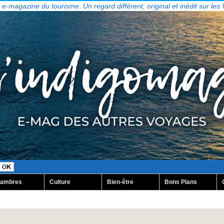
, e-magazine du tourisme. Un regard différent, original et inédit sur les
ambres
Culture
Bien-être
Bons Plans