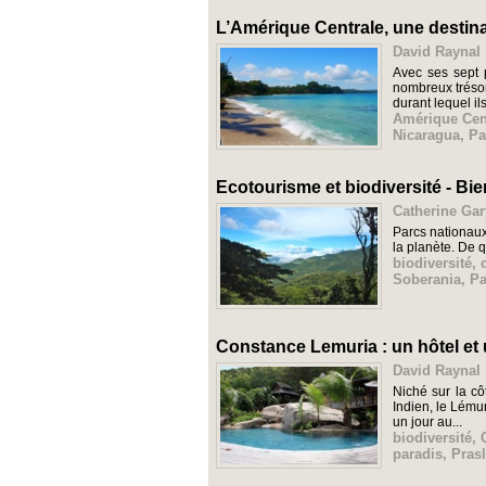
L’Amérique Centrale, une destina
David Raynal 
Avec ses sept 
nombreux trésor
durant lequel ils
Amérique Cen
Nicaragua
,
P
Ecotourisme et biodiversité - B
Catherine Gar
Parcs nationaux
la planète. De 
biodiversité
,
Soberania
,
Pa
Constance Lemuria : un hôtel et
David Raynal 
Niché sur la cô
Indien, le Lému
un jour au...
biodiversité
,
paradis
,
Prasl