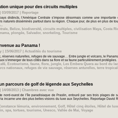
tion unique pour des circuits multiples
| 03/09/2017
|
Reportage
pays distincts, l’Amérique Centrale s’impose désormais comme une importante d
s naturels disséminés partout dans la région. Chaque jour, de plus en plus de tou
...
trale
,
Belize
,
biodiversité
,
circuits multiples
,
civilisation Maya
,
Costa Ri
anama
,
plongée
,
Salvador
,
snorkeling
,
Tourisme
ienvenue au Panama !
y | 15/06/2017
|
Actualités du tourisme
, réserves naturelles, refuges de vie sauvage… Entre jungle et volcans, le Panama
quoi s’immerger de tous côtés dans sa flore et sa faune particulièrement protégées
café
,
Ecotourisme
,
faune
,
flore
,
jungle
,
Les Embera Quera au bord du la
rcs nationaux
,
refuges de vie sauvage
,
réserves anturelles
,
terre tropica
 un parcours de golf de légende aux Seychelles
| 14/08/2013
|
Chambres avec vue
te nord-ouest de l’île paradisiaque de Praslin, entouré par ses trois plages de
ria incarne une des plus belles visions du luxe aux Seychelles. Reportage David Ra
Constance lémuria
,
environnement
,
Golf
,
Hôtel cinq étoiles
,
Hôtel de lux
in
,
spa
,
tortues
,
tourisme
,
Unesco
,
Vallée de Mai
,
Voyage