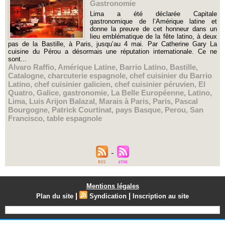
Gastronomie
Lima a été déclarée Capitale
gastronomique de l’Amérique latine et
donne la preuve de cet honneur dans un
lieu emblématique de la fête latino, à deux
pas de la Bastille, à Paris, jusqu’au 4 mai. Par Catherine Gary La
cuisine du Pérou a désormais une réputation internationale. Ce ne
sont...
Alvaro Raffio
,
Amérique Latine
,
Barrio Latino
,
Bastille
,
Catalogne
,
charcuterie espagnole
,
chef cuisinier du Barrio
Latino
,
chef cuisinier galicien
,
chef cuisinier péruvien
,
El
Quatro
,
Galice
,
gastronomie
,
La Belle Européenne
,
Latino
,
Lima
,
Luis Arijon Balazal
,
Marais à Paris
,
Paris
,
Pascal
Bourgogne
,
Patrick Courtinat
,
pays Basque
,
Perou
,
San
Francisco
,
table espagnole
Mentions légales
|
|
Plan du site
Syndication
Inscription au site