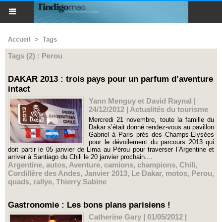
Accueil
>
Tags
Tags (2) : Perou
DAKAR 2013 : trois pays pour un parfum d’aventure
intact
Yann Menguy et David Raynal |
24/12/2012
|
Actualités du tourisme
Mercredi 21 novembre, toute la famille du
Dakar s’était donné rendez-vous au pavillon
Gabriel à Paris près des Champs-Elysées
pour le dévoilement du parcours 2013 qui
doit partir le 05 janvier de Lima au Pérou pour traverser l’Argentine et
arriver à Santiago du Chili le 20 janvier prochain....
Argentine
,
autos
,
Aventure
,
camions
,
champions
,
Chili
,
Cordillère des Andes
,
Janvier 2013
,
Le Dakar
,
motos
,
Perou
,
quads
,
rallye
,
Thierry Sabine
Gastronomie : Les bons plans parisiens !
Catherine Gary | 01/05/2012
|