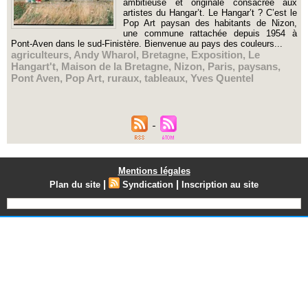
ambitieuse et originale consacrée aux
artistes du Hangar’t. Le Hangar’t ? C’est le
Pop Art paysan des habitants de Nizon,
une commune rattachée depuis 1954 à
Pont-Aven dans le sud-Finistère. Bienvenue au pays des couleurs...
agriculteurs
,
Andy Wharol
,
Bretagne
,
Exposition
,
Le
Hangart't
,
Maison de la Bretagne
,
Nizon
,
Paris
,
paysans
,
Pont Aven
,
Pop Art
,
ruraux
,
tableaux
,
Yves Quentel
Mentions légales
|
|
Plan du site
Syndication
Inscription au site