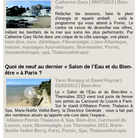
Catherine Gary | 09/07/2013
|
Bien-
être
Relâcher les tensions, faire le plein
d’énergie et repartir embelli : voilà le
programme qui vous attend à Pornic. Le
centre ne cesse de diversifier ses offres,
mêlant les bienfaits de la mer aux soins les plus performants. Par
Catherine Gary Niché dans une crique de la côte sauvage, vrai plaisir...
bien-être
,
cure
,
diététique
,
Fibromialgie
,
Loire-Atlantique
,
marine
,
massages Ayurvédiques
,
Noirmoutier
,
Pornic
,
Somatothérapie
,
spa
,
Thalassothérapie
Quoi de neuf au dernier « Salon de l’Eau et du Bien-
être » à Paris ?
Yann Menguy et David Raynal |
01/02/2013
|
Bien-être
Le « Salon de l’Eau et du Bien-être »,
Thermalies 2013 vient tout juste de fermer
ses portes au Carrousel du Louvre à Paris.
Sur le stand d’Alliance Pornic Thalasso &
Spa, Marie-Noëlle Veillet-Berry, la Directrice Générale , nous a fait part
des nombreux atouts qu’apporte une cure dans l’espace...
’Alliance Pornic Thalasso & Spa
,
Bien-être
,
Carrousel du
Louvre
,
cure
,
fibromyalgie
,
Les Thermalies 2013
,
Marie-
Noëlle Veillet-Berry
,
Paris
,
Pornic
,
Spa
,
Thalassothérapie