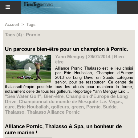
Accueil
>
Tags
Tags (4) : Pornic
Un parcours bien-être pour un champion à Pornic.
Yann Menguy | 28/01/2014
|
Bien-
être
Alliance Pornic Thalasso est le lieu choisi
par Eric Houballah, Champion d’Europe
2013 de Long Drive en Suède catégorie
senior, pour se ressourcer. Ce centre de
thalassothérapie possède tous les atouts pour maintenir la forme,
notamment celle de tous les golfeurs. Reportage Yann Menguy Eric...
"Sea Water Golf"
,
Bien-être
,
Champion d'Europe de Long
Drive
,
Championnat du monde de Mesquite-Las-Vegas
,
cure
,
Eric Houballah
,
golfeurs
,
green
,
Pornic
,
Suède
,
Thalasso
,
Thalasso Alliance Pornic
Alliance Pornic, Thalasso & Spa, un bonheur de
cure marine !