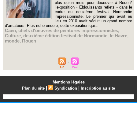
plus qu’un mois pour découvrir à Rouen*
l’exposition « Eblouissants reflets » dans le
cadre du deuxième festival Normandie
impressionniste. Le premier qui avait eu
lieu en 2010 avait séduit un grand nombre
d’amateurs. Plus riche encore, cette exposition qui...
Caen
,
chefs d'oeuvres de peintures impressionnistes
,
Culture
,
deuxième édition festival de Normandie
,
le Havre
,
monde
,
Rouen
Mentions légales
|
|
Plan du site
Syndication
Inscription au site