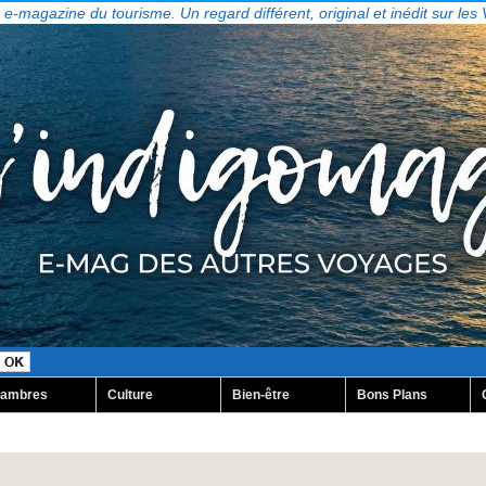
, e-magazine du tourisme. Un regard différent, original et inédit sur les
ambres
Culture
Bien-être
Bons Plans