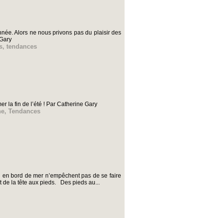
nnée. Alors ne nous privons pas du plaisir des
 Gary
s
,
tendances
r la fin de l’été ! Par Catherine Gary
ne
,
Tendances
 ou en bord de mer n’empêchent pas de se faire
et de la tête aux pieds. Des pieds au...