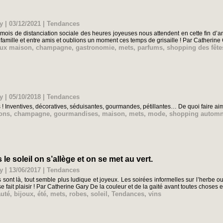
y | 03/12/2021
|
Tendances
mois de distanciation sociale des heures joyeuses nous attendent en cette fin d’a
 famille et entre amis et oublions un moment ces temps de grisaille ! Par Catherine
ux maison
,
champagne
,
gastronomie
,
mets
,
parfums
,
shopping des fête
y | 05/10/2018
|
Tendances
! Inventives, décoratives, séduisantes, gourmandes, pétillantes… De quoi faire aime
ons
,
champagne
,
gourmandises
,
maison
,
mets
,
mode
,
shopping autom
e soleil on s’allège et on se met au vert.
y | 13/06/2017
|
Tendances
 sont là, tout semble plus ludique et joyeux. Les soirées informelles sur l’herbe
 se fait plaisir ! Par Catherine Gary De la couleur et de la gaité avant toutes choses 
uté
,
bijoux
,
été
,
mets
,
robes
,
soleil
,
Tendances
,
vins