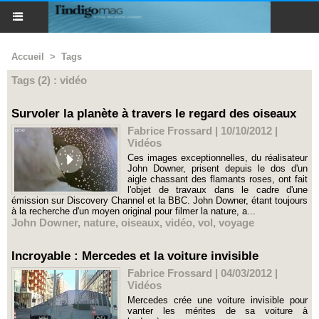
Accueil
>
Tags
Tags (2) : vidéo
Survoler la planète à travers le regard des oiseaux
Fabrice Frossard | 10/10/2012
|
Vidéos
Ces images exceptionnelles, du réalisateur
John Downer, prisent depuis le dos d'un
aigle chassant des flamants roses, ont fait
l'objet de travaux dans le cadre d'une
émission sur Discovery Channel et la BBC. John Downer, étant toujours
à la recherche d'un moyen original pour filmer la nature, a...
John Downer
,
nature
,
oiseaux
,
vidéo
,
vol
,
voyage
Incroyable : Mercedes et la voiture invisible
Fabrice Frossard | 04/03/2012
|
Vidéos
Mercedes crée une voiture invisible pour
vanter les mérites de sa voiture à