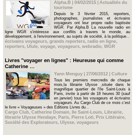
Alpha.B | 04/02/2015
|
Actualités du
tourisme
Depuis le 3 février 2015, reporters,
photographes, journalistes et écrivains
voyageurs ont leur propre radio baptisée
WGR. Par Alpha.B La nouvelle radio en
ligne WGR s'intéresse aux conflits à travers le monde, au
développement, à l'environnement, au sujets de société, à la politique...
écrivains voyageurs
,
grands reporters
,
radio en ligne
,
reporters
,
Ulule
,
voyage
,
voyageurs
,
webradio
,
WGR
Livres "voyager en lignes" : Heureuse qui comme
Catherine …
Yann Menguy | 27/06/2012
|
Culture
Tous les premiers mercredis de chaque
mois,la librairie Ulysse ,située dans le
magnifique quartier de l'ïle Saint-Louis à
Paris, invite à partir de 18 heures 30 (sauf
en janvier) tous les voyageurs et écrivains
voyageurs. Au Cargo Club de ce mois c’est
le livre « Voyageuses » des Editions Livres du...
Cargo Club
,
Catherine Domain
,
Ile Saint-Louis
,
Librairie
,
librairie Ulysse Hendaye
,
Paris
,
Pierre Loti
,
Prix Littéraire
,
Société des Explorateurs
,
Ulysse
,
voyageurs