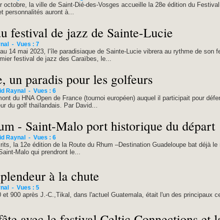
octobre, la ville de Saint-Dié-des-Vosges accueille la 28e édition du Festival
t personnalités auront à...
au festival de jazz de Sainte-Lucie
nal
-
Vues : 7
au 14 mai 2023, l’île paradisiaque de Sainte-Lucie vibrera au rythme de son f
er festival de jazz des Caraïbes, le...
, un paradis pour les golfeurs
id Raynal
-
Vues : 6
mont du HNA Open de France (tournoi européen) auquel il participait pour défe
du golf thaïlandais. Par David...
m - Saint-Malo port historique du départ
id Raynal
-
Vues : 6
its, la 12e édition de la Route du Rhum –Destination Guadeloupe bat déjà le r
Saint-Malo qui prendront le...
splendeur à la chute
nal
-
Vues : 5
et 900 après J.-C.,Tikal, dans l'actuel Guatemala, était l'un des principaux ce
ête avec le festival Celtic Connections et 