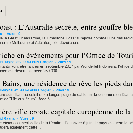
es
st : L'Australie secrète, entre gouffre ble
os
-
Vues : 9
de la Great Ocean Road, la Limestone Coast s’impose comme l’une des régio
n entre Melbourne et Adélaïde, elle dévoile une...
riche en événements pour l’Office de Tou
id Raynal et Jean-Louis Corgier
-
Vues : 9
tants vont être lancés en septembre 2017 par Wonderful Indonesia, l’office d
ance est désormais avec 250 000...
Bains, une résidence de rêve les pieds dan
 Raynal et Jean-Louis Corgier
-
Vues : 9
re scintillant au soleil et sa longue plage de sable fin, la commune du Diaman
e.de "l’île aux fleurs", face à...
ière ville croate capitale européenne de la
id Raynal
-
Vues : 9
e vieux continent celle de la Croatie ! De janvier à juin, le pays assurera la 
agera également cette...