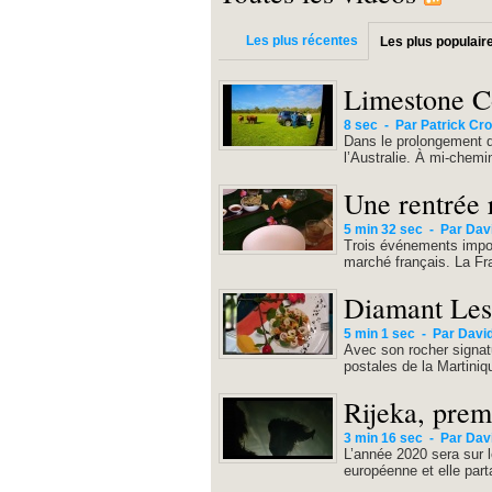
Les plus récentes
Les plus populair
Limestone Coa
8 sec
-
Par Patrick Cr
Dans le prolongement 
l’Australie. À mi-chemi
Une rentrée 
5 min 32 sec
-
Par Dav
Trois événements impor
marché français. La Fr
Diamant Les 
5 min 1 sec
-
Par David
Avec son rocher signatu
postales de la Martiniqu
Rijeka, prem
3 min 16 sec
-
Par Dav
L’année 2020 sera sur l
européenne et elle part