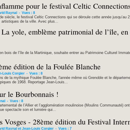
flamme pour le festival Celtic Connection
vid Raynal
-
Vues : 8
de siècle, le festival Celtic Connections qui se déroule cette année jusqu’au 2
rtistiques de la ville. Avec plus...
 La yole, emblème patrimonial de l’île, en
n bois de l’île de la Martinique, souhaite entrer au Patrimoine Culturel Immat
ème édition de la Foulée Blanche
n-Louis Corgier
-
Vues : 8
ans de la mythique Foulée Blanche, l'année même où Grenoble et le départemen
piques de 1968. Reportage Jean-Louis...
sur le Bourbonnais !
nal
-
Vues : 8
partemental de l’Allier et l’agglomération moulinoise (Moulins Communauté) on
ue spectacle son et lumière qui...
s Vosges - 28ème édition du Festival Inte
vid Raynal et Jean-Louis Corgier
-
Vues : 7