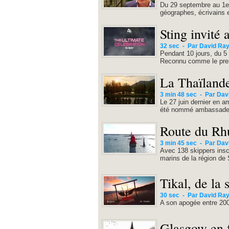
Du 29 septembre au 1er 
géographes, écrivains e
Sting invité 
32 sec
-
Par David Ray
Pendant 10 jours, du 5 
Reconnu comme le premi
La Thaïlande
3 min 48 sec
-
Par Dav
Le 27 juin dernier en a
été nommé ambassadeur 
Route du Rhu
3 min 45 sec
-
Par Dav
Avec 138 skippers inscr
marins de la région de 
Tikal, de la 
30 sec
-
Par David Ray
A son apogée entre 200 
Glasgow en f