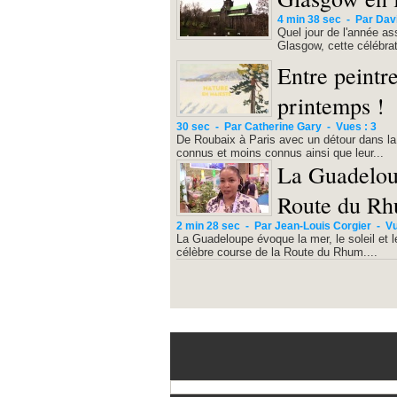
4 min 38 sec
-
Par Dav
Quel jour de l'année ass
Glasgow, cette célébrat
Entre peintre
printemps !
30 sec
-
Par Catherine Gary
-
Vues : 3
De Roubaix à Paris avec un détour dans la V
connus et moins connus ainsi que leur...
La Guadeloup
Route du Rh
2 min 28 sec
-
Par Jean-Louis Corgier
-
Vu
La Guadeloupe évoque la mer, le soleil et le
célèbre course de la Route du Rhum....