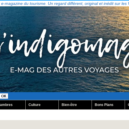
, e-magazine du tourisme. Un regard différent, original et inédit sur les
ambres
Culture
Bien-être
Bons Plans