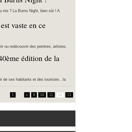
u rire ? La Burns Night, bien sûr ! A
 est vaste en ce
r ou redécouvrir des peintres, artistes,
 40ème édition de la
r de ses habitants et des touristes , la
1
...
«
9
10
11
12
13