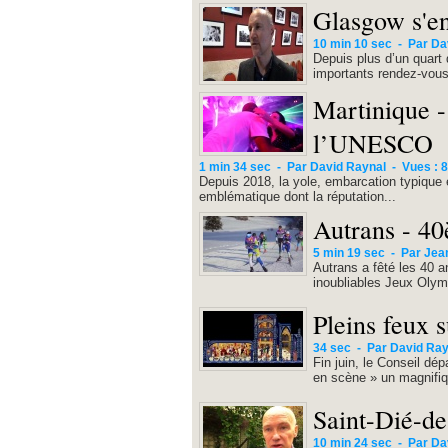
Glasgow s'en
10 min 10 sec
-
Par Da
Depuis plus d’un quart 
importants rendez-vous a
Martinique -
l’UNESCO
1 min 34 sec
-
Par David Raynal
-
Vues : 8
Depuis 2018, la yole, embarcation typique e
emblématique dont la réputation...
Autrans - 40
5 min 19 sec
-
Par Jea
Autrans a fêté les 40 
inoubliables Jeux Olym
Pleins feux 
34 sec
-
Par David Ray
Fin juin, le Conseil dé
en scène » un magnifiq
Saint-Dié-de
10 min 24 sec
-
Par Da