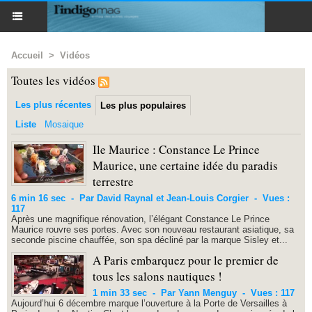
Accueil
>
Vidéos
Toutes les vidéos
Les plus récentes
Les plus populaires
Liste
Mosaique
Ile Maurice : Constance Le Prince
Maurice, une certaine idée du paradis
terrestre
6 min 16 sec
-
Par David Raynal et Jean-Louis Corgier
-
Vues :
117
Après une magnifique rénovation, l’élégant Constance Le Prince
Maurice rouvre ses portes. Avec son nouveau restaurant asiatique, sa
seconde piscine chauffée, son spa décliné par la marque Sisley et...
A Paris embarquez pour le premier de
tous les salons nautiques !
1 min 33 sec
-
Par Yann Menguy
-
Vues : 117
Aujourd’hui 6 décembre marque l’ouverture à la Porte de Versailles à