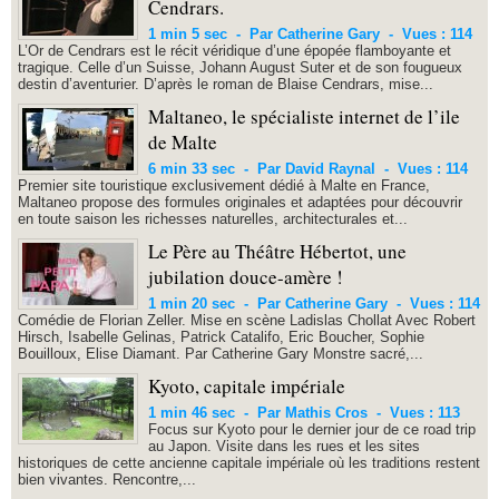
Cendrars.
1 min 5 sec
-
Par Catherine Gary
-
Vues : 114
L’Or de Cendrars est le récit véridique d’une épopée flamboyante et
tragique. Celle d’un Suisse, Johann August Suter et de son fougueux
destin d’aventurier. D’après le roman de Blaise Cendrars, mise...
Maltaneo, le spécialiste internet de l’ile
de Malte
6 min 33 sec
-
Par David Raynal
-
Vues : 114
Premier site touristique exclusivement dédié à Malte en France,
Maltaneo propose des formules originales et adaptées pour découvrir
en toute saison les richesses naturelles, architecturales et...
Le Père au Théâtre Hébertot, une
jubilation douce-amère !
1 min 20 sec
-
Par Catherine Gary
-
Vues : 114
Comédie de Florian Zeller. Mise en scène Ladislas Chollat Avec Robert
Hirsch, Isabelle Gelinas, Patrick Catalifo, Eric Boucher, Sophie
Bouilloux, Elise Diamant. Par Catherine Gary Monstre sacré,...
Kyoto, capitale impériale
1 min 46 sec
-
Par Mathis Cros
-
Vues : 113
Focus sur Kyoto pour le dernier jour de ce road trip
au Japon. Visite dans les rues et les sites
historiques de cette ancienne capitale impériale où les traditions restent
bien vivantes. Rencontre,...