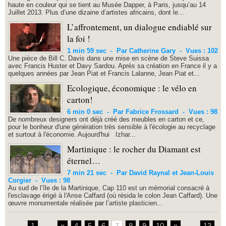
haute en couleur qui se tient au Musée Dapper, à Paris, jusqu’au 14
Juillet 2013. Plus d’une dizaine d’artistes africains, dont le...
L’affrontement, un dialogue endiablé sur
la foi !
1 min 59 sec
-
Par Catherine Gary
-
Vues : 102
Une pièce de Bill C. Davis dans une mise en scène de Steve Suissa
avec Francis Huster et Davy Sardou. Après sa création en France il y a
quelques années par Jean Piat et Francis Lalanne, Jean Piat et...
Ecologique, économique : le vélo en
carton!
6 min 0 sec
-
Par Fabrice Frossard
-
Vues : 98
De nombreux designers ont déjà créé des meubles en carton et ce,
pour le bonheur d'une génération très sensible à l'écologie au recyclage
et surtout à l'économie. Aujourd'hui Izhar...
Martinique : le rocher du Diamant est
éternel…
7 min 21 sec
-
Par David Raynal et Jean-Louis
Corgier
-
Vues : 98
Au sud de l’île de la Martinique, Cap 110 est un mémorial consacré à
l'esclavage érigé à l'Anse Caffard (où résida le colon Jean Caffard). Une
œuvre monumentale réalisée par l’artiste plasticien...
...
...
1
«
4
5
6
7
8
9
10
»
13