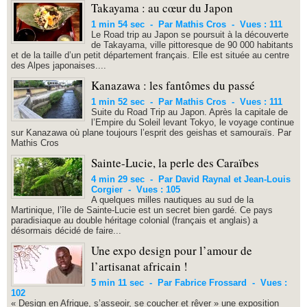
Takayama : au cœur du Japon
1 min 54 sec
-
Par Mathis Cros
-
Vues : 111
Le Road trip au Japon se poursuit à la découverte
de Takayama, ville pittoresque de 90 000 habitants
et de la taille d’un petit département français. Elle est située au centre
des Alpes japonaises....
Kanazawa : les fantômes du passé
1 min 52 sec
-
Par Mathis Cros
-
Vues : 111
Suite du Road Trip au Japon. Après la capitale de
l’Empire du Soleil levant Tokyo, le voyage continue
sur Kanazawa où plane toujours l’esprit des geishas et samouraïs. Par
Mathis Cros
Sainte-Lucie, la perle des Caraïbes
4 min 29 sec
-
Par David Raynal et Jean-Louis
Corgier
-
Vues : 105
A quelques milles nautiques au sud de la
Martinique, l’île de Sainte-Lucie est un secret bien gardé. Ce pays
paradisiaque au double héritage colonial (français et anglais) a
désormais décidé de faire...
Une expo design pour l’amour de
l’artisanat africain !
5 min 11 sec
-
Par Fabrice Frossard
-
Vues :
102
« Design en Afrique, s’asseoir, se coucher et rêver » une exposition