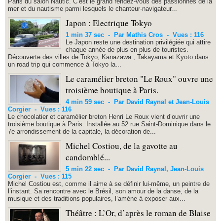
Paris du salon Nautic. C’est le grand rendez-vous des passionnés de la
mer et du nautisme parmi lesquels le chanteur-navigateur...
Japon : Electrique Tokyo
1 min 37 sec
-
Par Mathis Cros
-
Vues : 116
Le Japon reste une destination privilégiée qui attire
chaque année de plus en plus de touristes.
Découverte des villes de Tokyo, Kanazawa , Takayama et Kyoto dans
un road trip qui commence à Tokyo la...
Le caramélier breton "Le Roux" ouvre une
troisième boutique à Paris.
4 min 59 sec
-
Par David Raynal et Jean-Louis
Corgier
-
Vues : 116
Le chocolatier et caramélier breton Henri Le Roux vient d’ouvrir une
troisième boutique à Paris. Installée au 52 rue Saint-Dominique dans le
7e arrondissement de la capitale, la décoration de...
Michel Costiou, de la gavotte au
candomblé...
5 min 22 sec
-
Par David Raynal, Jean-Louis
Corgier
-
Vues : 115
Michel Costiou est, comme il aime à se définir lui-même, un peintre de
l’instant. Sa rencontre avec le Brésil, son amour de la danse, de la
musique et des traditions populaires, l’amène à exposer aux...
Théâtre : L’Or, d’après le roman de Blaise