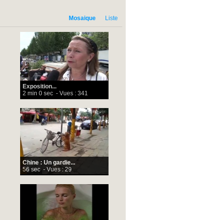
Mosaique
Liste
Exposition...
2 min 0 sec
- Vues : 341
Chine : Un gardie...
56 sec
- Vues : 29