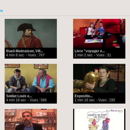
es
Rueil-Malmaison, Vill...
Livre "voyager e...
4 min 8 sec
- Vues : 767
1 min 2 sec
- Vues : 31
Soldat Louis e...
Expositio...
4 min 18 sec
- Vues : 586
1 min 16 sec
- Vues : 195