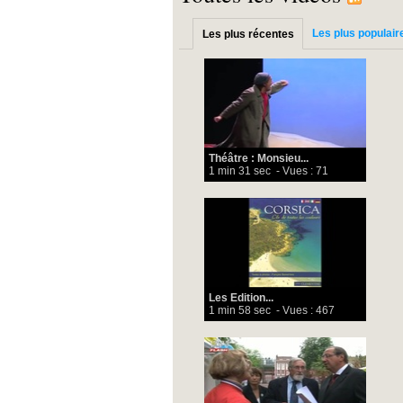
Les plus populair
Les plus récentes
Théâtre : Monsieu...
1 min 31 sec
- Vues : 71
Les Edition...
1 min 58 sec
- Vues : 467