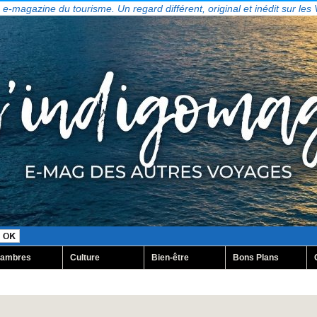
, e-magazine du tourisme. Un regard différent, original et inédit sur les
ambres
Culture
Bien-être
Bons Plans