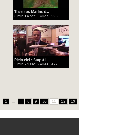
Thermes Marins d...
3 min 14 sec
- Vues : 528
Plein ciel : Stop à l...
3 min 24 sec
- Vues : 477
1
...
«
8
9
10
11
12
13