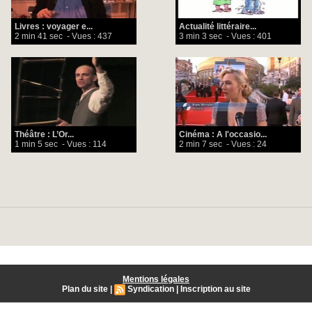
Livres : voyager e...
Actualité littéraire...
2 min 41 sec
- Vues : 437
3 min 3 sec
- Vues : 401
Théâtre : L’Or...
Cinéma : A l'occasio...
1 min 5 sec
- Vues : 114
2 min 7 sec
- Vues : 24
Mentions légales
Plan du site
|
Syndication
|
Inscription au site