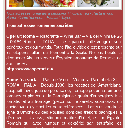
Trois adresses romaines à découvrir @ operart.eu - Pasta e vino
Roma -Come ‘na vorta - Richard Bayon
Trois adresses romaines secrètes
Operart Roma
– Ristorante – Wine Bar – Via del Vinimale 26
- 00184 Roma – ITALIA – Les spaghetti alle vongole sont
généreux et gourmands. Toute l’Italie viticole est présente sur
les étagères allant du Piémont à la Sicile. Ne pas hésiter à
demander Aly, un serveur Égyptien amoureux de Rome et de
son métier.
https://www.operart.eu/
Come ‘na vorta
– Pasta e Vino – Via della Palombella 34 –
ROMA – ITALIA – Depuis 1936 : les recettes de l’Amatriciana,
spaghetti avec joue de porc salée, fromage pecorino romano,
tomates et piment, et la Parmigiana : gratin d’aubergines à la
tomate, et au fromage (pecorino, mozarella, scamorza, ou
caciocavallo) y sont les deux références. Les vins en droite
ligne d’Ombrie ou des Pouilles sont des trésors bachiques à
découvrir. Là aussi, Mimmo, maître d’hôtel, est un Égypto-
Romain qui avec humour et dextérité sait satisfaire les