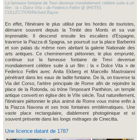
La fameuse fontaine de Trevi devenue mondialement célèbre suite à un
film : la « Dolce Vita » de Federico Fellini @ 9HOTEL
COLLECTION/Richard Bayon
En effet, l’itinéraire le plus utilisé par les hordes de touristes,
démarre souvent depuis la Trinité des Monts et sa vue
imprenable. Il descend ensuite les escaliers d’Espagne,
traverse la Piazza di Spagna, se poursuit sur la place Barberini
et son palais du même nom abritant la galerie Nationale des
arts antiques. Ce cheminement piétonnier, le plus emprunté,
continue sur la fameuse fontaine de Trevi devenue
mondialement célèbre suite à un film : la « Dolce Vita » de
Federico Fellini avec Anita Ekberg et Marcello Mastroianni
pénétrant dans les eaux de ladite fontaine. De là, on traverse la
Via del Corso, l’artère principale de Rome afin de rejoindre la
place de la Rotonda, où trône l’imposant Panthéon, un temple
antique converti en église dès le VIIe siècle. Tout naturellement,
l’itinéraire piétonnier le plus animé de Rome vous mène enfin à
la Piazza Navona et ses trois fontaines emblématiques. Une
vaste place rectangulaire, diablement photogénique et si
souvent présente dans les longs métrages de Cinecitta.
Une licence datant de 1787