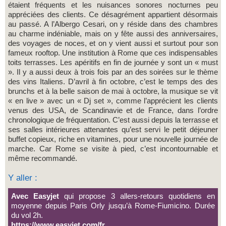
étaient fréquents et les nuisances sonores nocturnes peu
appréciées des clients. Ce désagrément appartient désormais
au passé. A l’Albergo Cesari, on y réside dans des chambres
au charme indéniable, mais on y fête aussi des anniversaires,
des voyages de noces, et on y vient aussi et surtout pour son
fameux rooftop. Une institution à Rome que ces indispensables
toits terrasses. Les apéritifs en fin de journée y sont un « must
». Il y a aussi deux à trois fois par an des soirées sur le thème
des vins Italiens. D’avril à fin octobre, c’est le temps des des
brunchs et à la belle saison de mai à octobre, la musique se vit
« en live » avec un « Dj set », comme l’apprécient les clients
venus des USA, de Scandinavie et de France, dans l’ordre
chronologique de fréquentation. C’est aussi depuis la terrasse et
ses salles intérieures attenantes qu’est servi le petit déjeuner
buffet copieux, riche en vitamines, pour une nouvelle journée de
marche. Car Rome se visite à pied, c’est incontournable et
même recommandé.
Y aller :
Avec Easyjet
qui propose 3 allers-retours quotidiens en
moyenne depuis Paris Orly jusqu’à Rome-Fiumicino. Durée
du vol 2h.
https://www.easyjet.com/fr