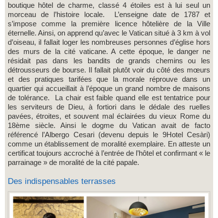
boutique hôtel de charme, classé 4 étoiles est à lui seul un
morceau de l’histoire locale. L’enseigne date de 1787 et
s’impose comme la première licence hôtelière de la Ville
éternelle. Ainsi, on apprend qu’avec le Vatican situé à 3 km à vol
d’oiseau, il fallait loger les nombreuses personnes d’église hors
des murs de la cité vaticane. A cette époque, le danger ne
résidait pas dans les bandits de grands chemins ou les
détrousseurs de bourse. Il fallait plutôt voir du côté des mœurs
et des pratiques tarifées que la morale réprouve dans un
quartier qui accueillait à l’époque un grand nombre de maisons
de tolérance. La chair est faible quand elle est tentatrice pour
les serviteurs de Dieu, à fortiori dans le dédale des ruelles
pavées, étroites, et souvent mal éclairées du vieux Rome du
18ème siècle. Ainsi le dogme du Vatican avait de facto
référencé l’Albergo Cesari (devenu depuis le 9Hotel Cesàri)
comme un établissement de moralité exemplaire. En atteste un
certificat toujours accroché à l’entrée de l’hôtel et confirmant « le
parrainage » de moralité de la cité papale.
Des indispensables terrasses