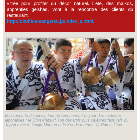
vitrée pour profiter du décor naturel. L’été, des maikos,
apprenties geishas, vont à la rencontre des clients du
restaurant.
http://okuhida-sangetsu.jp/index_e.html.
.
Musiciens traditionnels lors de l'évènement majeur des festivités
japonaises : le Gion Matsuri, l'un des trois plus célèbres festivals du
Japon avec le Tenjin Matsuri et le Kanda matsuri. © Mathis Cros