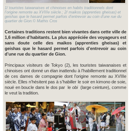
1/ touristes taiwanaises et chinoises en habits traditionnels dont
l’origine remonte au XVIIIe siècle.; 2/ maikos (apprenties gheisas) et
geishas que le hasard permet parfois d’entrevoir au coin d’une rue du
quartier de Gion.© Mathis Cros
Certaines traditions restent bien vivantes dans cette ville de
1,6 million d’habitants. La plus appréciée des voyageurs est
sans doute celle des maikos (apprenties gheisas) et
geishas que le hasard permet parfois d’entrevoir au coin
d’une rue du quartier de Gion.
Principaux visiteurs de Tokyo (2), les touristes taiwanaises et
chinoises ont donné un élan inattendu à l’habillement traditionnel
de ces dames de compagnie dont l’origine remonte au XVIIIe
siècle. Elles n’hésitent pas à s’habiller le soir en kimono de soie,
noué en boucle dans le dos par le
obi
(large ceinture), comme
le veut la tradition.