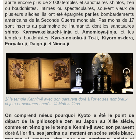
abrite encore plus de 2 000 temples et sanctuaires shintos, zen
ou bouddhistes. Intimes ou spectaculaires, souvent vieux de
plusieurs siècles, ils ont été épargnés par les bombardements
américains de la Seconde Guerre mondiale. Pas moins de 17
sont inscrits au patrimoine de l'humanité, dont les sanctuaires
shinto Karmwakeikauchi-jinja
et
Amomioya-jinja,
et les
temples bouddhistes
Kyo-o-gokoku-ji To-ji,
Kiyornim-dera,
Enryaku-ji, Daigo-ji
et
Ninna-ji.
1/ le temple Kennin-ji avec son paravent doré à l’or et ses nombreux
objets et peintures sacrés. © Mathis Cros
On comprend mieux pourquoi Kyoto a été le point de
départ de la philosophie zen au Japon au XIIIe siècle,
comme en témoigne le temple Kennin-ji avec son paravent
doré à l’or fin, ses jardins qui mettent en scène sable blanc,
mousse et rochers, ainsi que ses nombreux objets et