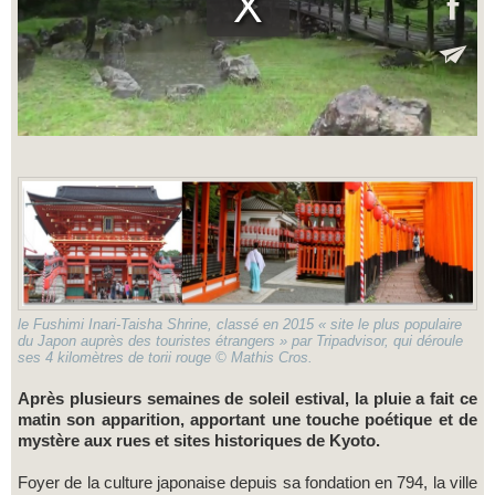
le Fushimi Inari-Taisha Shrine, classé en 2015 « site le plus populaire
du Japon auprès des touristes étrangers » par Tripadvisor, qui déroule
ses 4 kilomètres de torii rouge © Mathis Cros.
Après plusieurs semaines de soleil estival, la pluie a fait ce
matin son apparition, apportant une touche poétique et de
mystère aux rues et sites historiques de Kyoto.
Foyer de la culture japonaise depuis sa fondation en 794, la ville