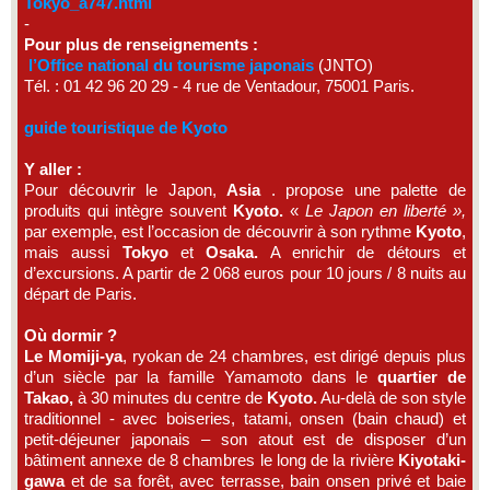
Tokyo_a747.html
-
Pour plus de renseignements :
l’Office national du tourisme japonais
(JNTO)
Tél. : 01 42 96 20 29 - 4 rue de Ventadour, 75001 Paris.
guide touristique de Kyoto
Y aller :
Pour découvrir le Japon,
Asia
. propose une palette de
produits qui intègre souvent
Kyoto.
«
Le Japon en liberté »,
par exemple, est l’occasion de découvrir à son rythme
Kyoto
,
mais aussi
Tokyo
et
Osaka.
A enrichir de détours et
d’excursions. A partir de 2 068 euros pour 10 jours / 8 nuits au
départ de Paris.
Où dormir ?
Le Momiji-ya
, ryokan de 24 chambres, est dirigé depuis plus
d’un siècle par la famille Yamamoto dans le
quartier de
Takao,
à 30 minutes du centre de
Kyoto.
Au-delà de son style
traditionnel - avec boiseries, tatami, onsen (bain chaud) et
petit-déjeuner japonais – son atout est de disposer d’un
bâtiment annexe de 8 chambres le long de la rivière
Kiyotaki-
gawa
et de sa forêt, avec terrasse, bain
onsen
privé et baie