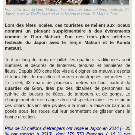
Festivités lors du Gion Matsuri, l'un des trois plus célèbres festivals du
Japon avec le Tenjin Matsuri et le Kanda matsuri. © Mathis Cros
Lors des fêtes locales, ces touristes se mêlent aux locaux
donnant un piquant supplémentaire à des évènements
comme le Gion Matsuri, l'un des trois plus célèbres
festivals du Japon avec le Tenjin Matsuri et le Kanda
matsuri
.
Tout au long du mois de juillet, les quartiers traditionnels sont
illuminés et décorés de lanternes, tentures et bannières de
fleurs. Depuis 869 cette fête vise à éloigner les mauvais esprits
et leurs lots de maladies et autres catastrophes naturelles. Le
17 juillet, 33 chars de plusieurs mètres de haut partent du
quartier de Gion,
tirés par des dizaines de personnes au
rythme de joueurs de flûtes, de tambours et de gongs. Le
changement de rue à angle droit est spectaculaire : les essieux
des chars doivent être pivotés à la main, à l’aide de bambous
posés sous les roues qui leur permettent de glisser dans la
bonne direction.
Plus de 13 millions d’étrangers ont visité le Japon en 2014 (+ 30
% par rapport à 2013), dont 178 570 Français (+16 % par