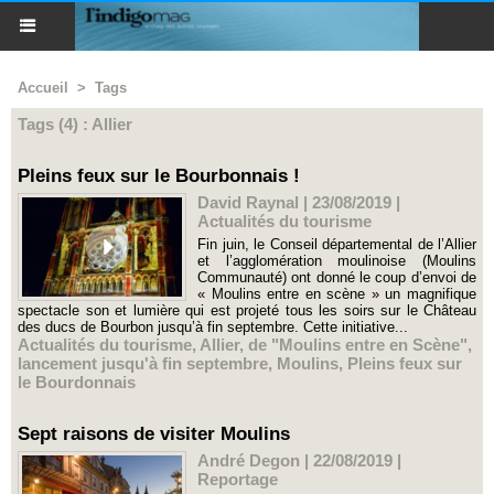
Accueil
>
Tags
Tags (4) : Allier
Pleins feux sur le Bourbonnais !
David Raynal | 23/08/2019
|
Actualités du tourisme
Fin juin, le Conseil départemental de l’Allier
et l’agglomération moulinoise (Moulins
Communauté) ont donné le coup d’envoi de
« Moulins entre en scène » un magnifique
spectacle son et lumière qui est projeté tous les soirs sur le Château
des ducs de Bourbon jusqu’à fin septembre. Cette initiative...
Actualités du tourisme
,
Allier
,
de "Moulins entre en Scène"
,
lancement jusqu'à fin septembre
,
Moulins
,
Pleins feux sur
le Bourdonnais
Sept raisons de visiter Moulins
André Degon | 22/08/2019
|
Reportage