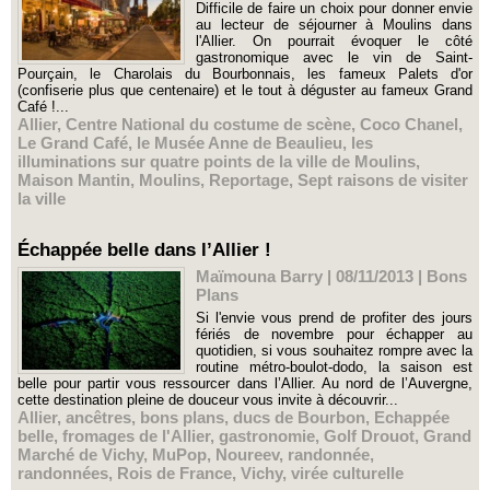
Difficile de faire un choix pour donner envie
au lecteur de séjourner à Moulins dans
l'Allier. On pourrait évoquer le côté
gastronomique avec le vin de Saint-
Pourçain, le Charolais du Bourbonnais, les fameux Palets d'or
(confiserie plus que centenaire) et le tout à déguster au fameux Grand
Café !...
Allier
,
Centre National du costume de scène
,
Coco Chanel
,
Le Grand Café
,
le Musée Anne de Beaulieu
,
les
illuminations sur quatre points de la ville de Moulins
,
Maison Mantin
,
Moulins
,
Reportage
,
Sept raisons de visiter
la ville
Échappée belle dans l’Allier !
Maïmouna Barry | 08/11/2013
|
Bons
Plans
Si l'envie vous prend de profiter des jours
fériés de novembre pour échapper au
quotidien, si vous souhaitez rompre avec la
routine métro-boulot-dodo, la saison est
belle pour partir vous ressourcer dans l’Allier. Au nord de l’Auvergne,
cette destination pleine de douceur vous invite à découvrir...
Allier
,
ancêtres
,
bons plans
,
ducs de Bourbon
,
Echappée
belle
,
fromages de l'Allier
,
gastronomie
,
Golf Drouot
,
Grand
Marché de Vichy
,
MuPop
,
Noureev
,
randonnée
,
randonnées
,
Rois de France
,
Vichy
,
virée culturelle