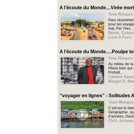
A l'écoute du Monde....Virée mort
Yves Rinauro 
Paru récemment 
pour les voyage
mal. Par Yves...
Bénin
,
Coton
Livre à Paris
A l'écoute du Monde.....Poulpe t
Yves Rinauro 
Au milieu de la
Pliera bien qui
Portrait...
Cabaret Sauva
Margot D. Mar
"voyager en lignes" - Solitudes 
Yann Menguy 
C’est sur le sta
Géographie, qu
d’années, David
Chili
,
écrivai