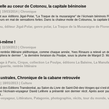
elle au coeur de Cotonou, la capitale béninoise
| 19/03/2014
|
Chronique
aux éditions Jigal-Polar, "La Traque de la musaraigne" de l’écrivain béninois 
urs en mal de sensations fortes. Dans la chaleur moite de Cotounou, la capitale bén
ou
,
éditeur Jigal-Polar
,
genre polar
,
La Traque de la Musaraigne de Flore
oi-même !
| 11/10/2013
|
Chronique
 rentrée littéraire pléthorique, comme chaque année, Yves Rinauro a relevé un d
 pliera le dernier ", la dernière livraison du Poulpe, sous la plume de Margot D. M
ge à Paris
,
Cirque
,
collection Le Poulpe
,
éditions La Baleine
,
La Manufa
guerite
,
rentrée littéraire
Australes, Chronique de la cabane retrouvée
| 18/01/2013
|
Culture
nd des Editions Transboréal, au Salon du Livre de Saint-Dié-des-Vosges qui s’est dé
e l’écrivain-voyageur David Lefèvre a présenté son dernier récit. Après avoir 
...
n-voyageur
,
Littérature
,
Patagonie
,
photographie
,
récits
,
tour du monde
,