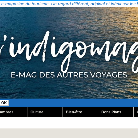
, e-magazine du tourisme. Un regard différent, original et inédit sur les
ambres
Culture
Bien-être
Bons Plans