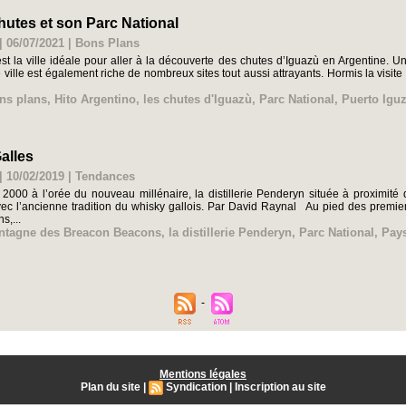
hutes et son Parc National
| 06/07/2021
|
Bons Plans
st la ville idéale pour aller à la découverte des chutes d’Iguazù en Argentine. 
 ville est également riche de nombreux sites tout aussi attrayants. Hormis la visit
ns plans
,
Hito Argentino
,
les chutes d'Iguazù
,
Parc National
,
Puerto Igu
alles
| 10/02/2019
|
Tendances
 2000 à l’orée du nouveau millénaire, la distillerie Penderyn située à proximi
ec l’ancienne tradition du whisky gallois. Par David Raynal Au pied des premie
s,...
ntagne des Breacon Beacons
,
la distillerie Penderyn
,
Parc National
,
Pays
Mentions légales
Plan du site
|
Syndication
|
Inscription au site