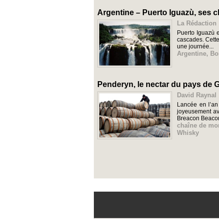
Argentine – Puerto Iguazù, ses c
La Rédaction 
Puerto Iguazù e
cascades. Cette
une journée...
Argentine
,
Bo
Penderyn, le nectar du pays de G
David Raynal 
Lancée en l’an
joyeusement av
Breacon Beacon
chaîne de mo
Whisky