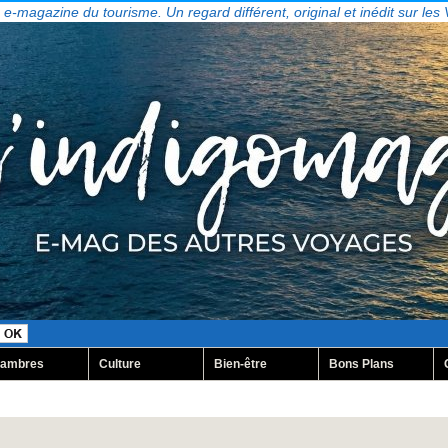
, e-magazine du tourisme. Un regard différent, original et inédit sur les
ambres
Culture
Bien-être
Bons Plans