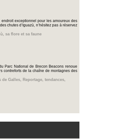
Un endroit exceptionnel pour les amoureux des
e des chutes d’Iguazù, n’hésitez pas à réservez
zù
,
sa flore et sa faune
té du Parc National de Brecon Beacons renoue
rs contreforts de la chaîne de montagnes des
 de Galles
,
Reportage
,
tendances
,