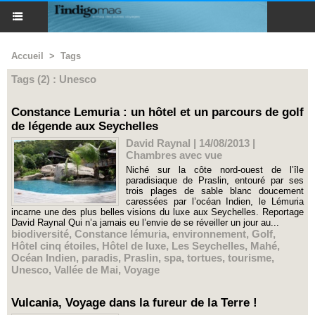
Accueil
>
Tags
Tags (2) : Unesco
Constance Lemuria : un hôtel et un parcours de golf
de légende aux Seychelles
David Raynal | 14/08/2013
|
Chambres avec vue
Niché sur la côte nord-ouest de l’île
paradisiaque de Praslin, entouré par ses
trois plages de sable blanc doucement
caressées par l’océan Indien, le Lémuria
incarne une des plus belles visions du luxe aux Seychelles. Reportage
David Raynal Qui n’a jamais eu l’envie de se réveiller un jour au...
biodiversité
,
Constance lémuria
,
environnement
,
Golf
,
Hôtel cinq étoiles
,
Hôtel de luxe
,
Les Seychelles
,
Mahé
,
Océan Indien
,
paradis
,
Praslin
,
spa
,
tortues
,
tourisme
,
Unesco
,
Vallée de Mai
,
Voyage
Vulcania, Voyage dans la fureur de la Terre !