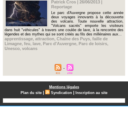
Patrick Cros | 26/06/2013
|
Reportage
Le parc d'Auvergne propose cette année
deux voyages innovants à la découverte
des volcans. Toute nouvelle attraction,
"Volcans sacrés" emporte les visiteurs
dans huit "véhicules" à travers une coulée de lave, à la rencontre des
légendes et des mythes qui se sont créés au fils des millénaires aux...
apprentissage
,
attraction
,
Chaîne des Puys
,
faille de
Limagne
,
feu
,
lave
,
Parc d'Auvergne
,
Parc de loisirs
,
Unesco
,
volcans
Mentions légales
|
|
Plan du site
Syndication
Inscription au site