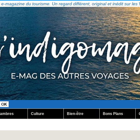
, e-magazine du tourisme. Un regard différent, original et inédit sur les
ambres
Culture
Bien-être
Bons Plans