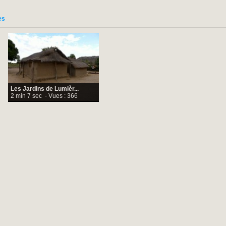
es
Les Jardins de Lumièr...
2 min 7 sec
- Vues : 366