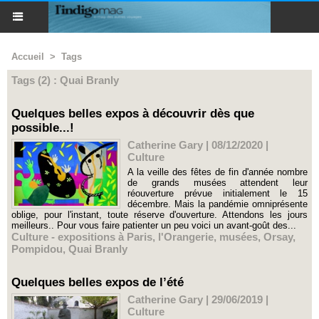
Accueil
>
Tags
Tags (2) : Quai Branly
Quelques belles expos à découvrir dès que
possible...!
Catherine Gary | 08/12/2020
|
Culture
A la veille des fêtes de fin d'année nombre
de grands musées attendent leur
réouverture prévue initialement le 15
décembre. Mais la pandémie omniprésente
oblige, pour l'instant, toute réserve d'ouverture. Attendons les jours
meilleurs.. Pour vous faire patienter un peu voici un avant-goût des...
Culture - expositions à Paris
,
l'Orangerie
,
musées
,
Orsay
,
Pompidou
,
Quai Branly
Quelques belles expos de l’été
Catherine Gary | 29/06/2019
|
Culture