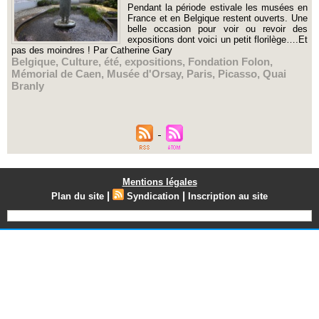
Pendant la période estivale les musées en
France et en Belgique restent ouverts. Une
belle occasion pour voir ou revoir des
expositions dont voici un petit florilège….Et
pas des moindres ! Par Catherine Gary
Belgique
,
Culture
,
été
,
expositions
,
Fondation Folon
,
Mémorial de Caen
,
Musée d'Orsay
,
Paris
,
Picasso
,
Quai
Branly
Mentions légales
|
|
Plan du site
Syndication
Inscription au site