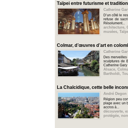
Taïpei entre futurisme et traditio
Catherine Gar
D’un côté le res
refuse de sacr
Résolument...
architecture
,
musées
,
Taïp
Colmar, d’œuvres d’art en colo
Catherine Gar
Des merveilles 
sculptures de 
Catherine Gary
Alsace
,
Colma
Bartholdi
,
To
La Chalcidique, cette belle inco
André Degon |
Région peu conn
plage avec un b
accros à...
découverte
,
e
protégée
,
nor