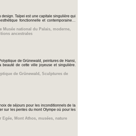
 design. Taïpei est une capitale singulière qui
 esthétique fonctionnelle et contemporaine…
e Musée national du Palais
,
moderne
,
itions ancestrales
 Polyptique de Grünewald, peintures de Hansi,
eauté de cette ville joyeuse et singulière.
yptique de Grünewald
,
Sculptures de
oix de séjours pour les inconditionnels de la
ter sur les pentes du mont Olympe où pour les
r Egée
,
Mont Athos
,
musées
,
nature