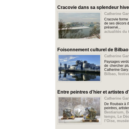
Cracovie dans sa splendeur hive
Catherine Gar
Cracovie forme 
de ses décors d
préservé...
actualités du
Foisonnement culturel de Bilbao 
Catherine Gar
Paysages verdoy
de chercher plu
Catherine Gary..
Bilbao
,
festi
Entre peintres d’hier et artistes 
Catherine Gar
De Roubaix à Pa
peintres, artis
Bestiarium
,
B
temps
,
Le Dé
l’Oise
,
musée