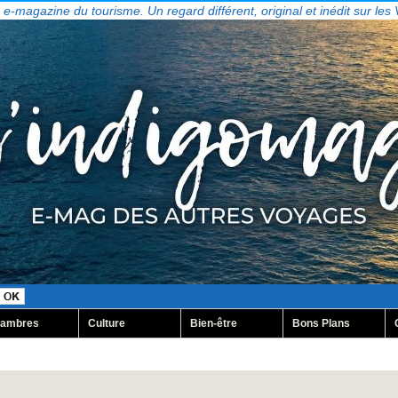
, e-magazine du tourisme. Un regard différent, original et inédit sur les
ambres
Culture
Bien-être
Bons Plans