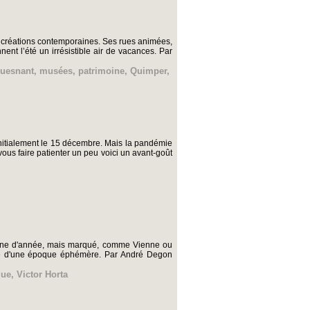
es créations contemporaines. Ses rues animées,
nt l’été un irrésistible air de vacances. Par
uesnant
,
musées
,
patrimoine
,
Quimper
,
initialement le 15 décembre. Mais la pandémie
 vous faire patienter un peu voici un avant-goût
gtaine d'année, mais marqué, comme Vienne ou
oigne d'une époque éphémère. Par André Degon
que
,
Victor Horta