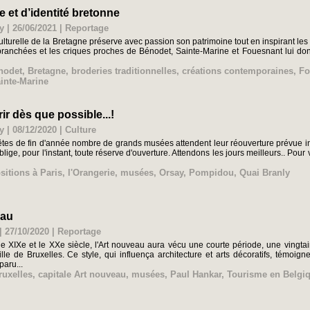
 et d’identité bretonne
y | 26/06/2021
|
Reportage
culturelle de la Bretagne préserve avec passion son patrimoine tout en inspirant l
ranchées et les criques proches de Bénodet, Sainte-Marine et Fouesnant lui donne
nodet
,
Bretagne
,
broderies traditionnelles
,
créations contemporaines
,
Fo
inte-Marine
r dès que possible...!
y | 08/12/2020
|
Culture
 fêtes de fin d'année nombre de grands musées attendent leur réouverture prévue 
ige, pour l'instant, toute réserve d'ouverture. Attendons les jours meilleurs.. Pour
sitions à Paris
,
l'Orangerie
,
musées
,
Orsay
,
Pompidou
,
Quai Branly
eau
 27/10/2020
|
Reportage
 le XIXe et le XXe siècle, l'Art nouveau aura vécu une courte période, une vin
ille de Bruxelles. Ce style, qui influença architecture et arts décoratifs, tém
paru...
ruxelles
,
capitale Art nouveau
,
musées
,
Paul Hankar
,
Tourisme en Belgi