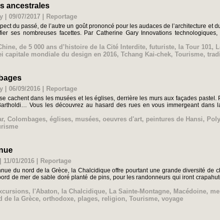
ns ancestrales
y | 09/07/2017
|
Reportage
pect du passé, de l’autre un goût prononcé pour les audaces de l’architecture et du
ifier ses nombreuses facettes. Par Catherine Gary Innovations technologiques,
Chine
,
de 5 000 ans d’histoire de la Cité Interdite
,
futuriste
,
la Tour 101
,
L
ei capitale mondiale du design en 2016
,
Tchang Kai-chek
,
Tourisme
,
trad
mbages
y | 06/09/2016
|
Reportage
se cachent dans les musées et les églises, derrière les murs aux façades pastel.
Bartholdi… Vous les découvrez au hasard des rues en vous immergeant dans la b
r
,
Colombages
,
églises
,
musées
,
oeuvres d'art
,
peintures de Hansi
,
Pol
urisme
nnue
 11/01/2016
|
Reportage
ue du nord de la Grèce, la Chalcidique offre pourtant une grande diversité de ch
ord de mer de sable doré planté de pins, pour les randonneurs qui iront crapahu
xcursions
,
l'Abaton
,
la Chalcidique
,
La Sainte-Montagne
,
Macédoine
,
me
d de la Grèce
,
orthodoxe
,
plages
,
religion
,
Tourisme
,
voyage