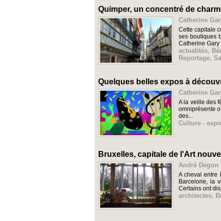
Quimper, un concentré de charme
Catherine Gar
Cette capitale 
ses boutiques b
Catherine Gary
actualités
,
Bé
Reportage
,
Sa
Quelques belles expos à découvri
Catherine Gar
A la veille des
omniprésente obl
des...
Culture - expo
Bruxelles, capitale de l'Art nouv
André Degon |
A cheval entre
Barcelone, la v
Certains ont dis
architectes
,
B