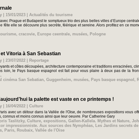
rnale
y | 15/01/2023
|
Actualités du tourisme
avec Prague et Budapest le somptueux trio des plus belles villes d’Europe central
e fête elle se découvre plus secrète, féérique et sereine. Alors profitez en ce mom
 tourisme
,
cracovie
,
Europe ceentrale
,
musées
,
Pologne
et Vitoria à San Sebastian
y | 23/07/2022
|
Reportage
ants et côtes découpées, architecture contemporaine et traditions enracinées, clima
s loin, le Pays basque espagnol est fait pour vous plaire à deux pas de la fro
.
val cinéma San Sebatian
,
Guggenheim
,
musées
,
Pays basque espagnol
,
R
d’aujourd’hui la palette est vaste en ce printemps !
y | 16/04/2022
|
Culture
ris avec un détour dans la Vallée de l'Oise, de nombreuses expositions vous offre
tes, connus et moins connus ainsi que leur oeuvre. Par Catherine Gary
oris Taslitzky
,
Culture
,
expositions
,
Gallen-Kallela. Mythes et Nature
,
Joh
cor impressionniste. Aux sources des Nymphéas
,
Les Jardins secrets de
s
,
Paris
,
Roubaix
,
Vallée de l'Oise