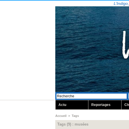
L’Indigo
Actu
Reportages
Ch
Accueil
>
Tags
Tags (9) : musées