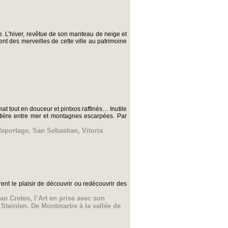
e. L’hiver, revêtue de son manteau de neige et
ent des merveilles de cette ville au patrimoine
t tout en douceur et pintxos raffinés… Inutile
ntière entre mer et montagnes escarpées. Par
eportage
,
San Sebastian
,
Vitoria
nt le plaisir de découvrir ou redécouvrir des
an Creten
,
l’Art en prise avec son
 Steinlen. De Montmartre à la vallée de