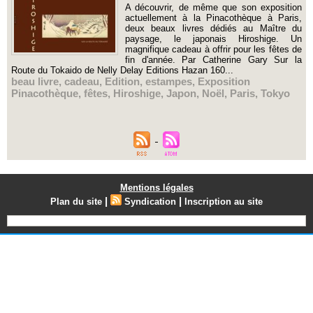
A découvrir, de même que son exposition
actuellement à la Pinacothèque à Paris,
deux beaux livres dédiés au Maître du
paysage, le japonais Hiroshige. Un
magnifique cadeau à offrir pour les fêtes de
fin d'année. Par Catherine Gary Sur la
Route du Tokaido de Nelly Delay Editions Hazan 160...
beau livre
,
cadeau
,
Edition
,
estampes
,
Exposition
Pinacothèque
,
fêtes
,
Hiroshige
,
Japon
,
Noël
,
Paris
,
Tokyo
Mentions légales
|
|
Plan du site
Syndication
Inscription au site