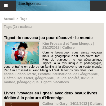
Accueil
>
Tags
Tags (2) : cadeau
Tigacti le nouveau jeu pour découvrir le monde
Kim Frossard et Yann Menguy |
23/12/2013
|
Culture
Comme beaucoup, vous aimez voyager
mais la géographie n’est pas votre fort .
Plus de panique... le jeu géographique
Tigacti, à la fois ludique et pédagogique,
vous entraîne en solo ou en famille à la découverte du vaste monde.
Par Kim Frossard et Yann Menguy C’est le temps des fêtes, des...
cadeau
,
découverte
,
Festival international de Géographie
,
Gaétan Rousselet
,
géographie
,
Jeu de société
,
ludique
,
monde
,
pédagogique
,
Tigacti
,
vacances
Livres "voyager en lignes" avec deux beaux livres
dédiés à la peinture d'Hiroshige
Catherine Gary | 14/11/2012
|
Culture