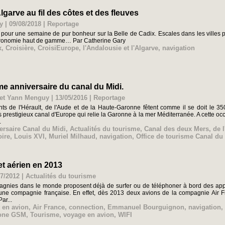
lgarve au fil des côtes et des fleuves
y | 09/08/2018
|
Reportage
our une semaine de pur bonheur sur la Belle de Cadix. Escales dans les villes pha
stronomie haut de gamme… Par Catherine Gary
x
,
Croisière
,
CroisiEurope
,
l'Andalousie et l'Algarve
,
navigation
me anniversaire du canal du Midi.
et Yann Menguy | 13/05/2016
|
Reportage
ts de l'Hérault, de l'Aude et de la Haute-Garonne fêtent comme il se doit le 3
us prestigieux canal d'Europe qui relie la Garonne à la mer Méditerranée. A cette o
.
rsaire Canal du Midi
,
Actualités du tourisme
,
Canal des deux Mers
,
de 
oire
,
Louis XVI
,
Muriel Milhaud
,
navigation
,
Office de tourisme Canal du
net aérien en 2013
07/2012
|
Actualités du tourisme
agnies dans le monde proposent déjà de surfer ou de téléphoner à bord des appa
une compagnie française. En effet, dès 2013 deux avions de la compagnie Air F
Par...
t en avion
,
Air France
,
connection
,
Emmanuel Bourguignon
,
navigation
,
hone GSM
,
Tourisme
,
voyage en avion
,
WIFI