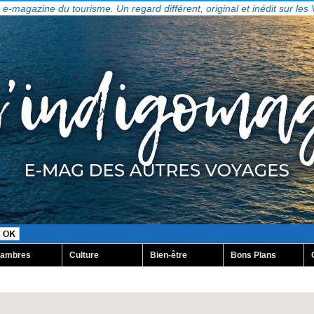
, e-magazine du tourisme. Un regard différent, original et inédit sur les
ambres
Culture
Bien-être
Bons Plans