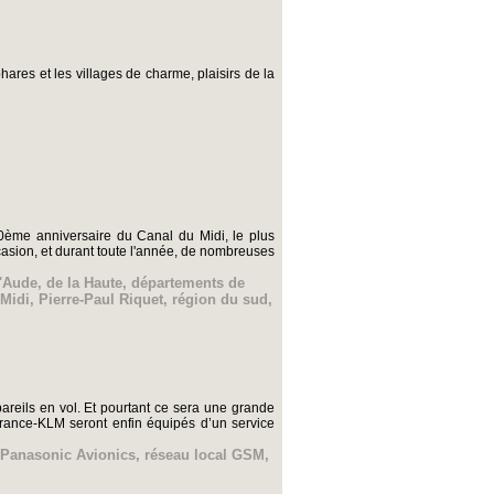
res et les villages de charme, plaisirs de la
50ème anniversaire du Canal du Midi, le plus
ccasion, et durant toute l'année, de nombreuses
l'Aude
,
de la Haute
,
départements de
 Midi
,
Pierre-Paul Riquet
,
région du sud
,
reils en vol. Et pourtant ce sera une grande
rance-KLM seront enfin équipés d’un service
Panasonic Avionics
,
réseau local GSM
,