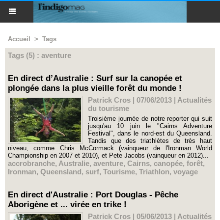
Accueil
>
Tags
Tags (5) : aventure
En direct d’Australie : Surf sur la canopée et
plongée dans la plus vieille forêt du monde !
Patrick Cros | 07/06/2013
|
Actualités
du tourisme
Troisième journée de notre reporter qui suit
jusqu'au 10 juin le "Cairns Adventure
Festival", dans le nord-est du Queensland.
Tandis que des triathlètes de très haut
niveau, comme Chris McCormack (vainqueur de l'Ironman World
Championship en 2007 et 2010), et Pete Jacobs (vainqueur en 2012)...
accrobranche
,
Australie
,
aventure
,
Cairns
,
canopée
,
forêt
,
Ironman
,
Queensland
,
surf
,
Tourisme
,
Triathlon
,
voyage
En direct d'Australie : Port Douglas - Pêche
Aborigène et ... virée en trike !
Patrick Cros | 05/06/2013
|
Actualités