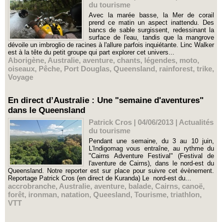
du tourisme
Avec la marée basse, la Mer de corail
prend ce matin un aspect inattendu. Des
bancs de sable surgissent, redessinant la
surface de l'eau, tandis que la mangrove
dévoile un imbroglio de racines à l'allure parfois inquiétante. Linc Walker
est à la tête du petit groupe qui part explorer cet univers...
Aborigène
,
Australie
,
aventure
,
chants
,
légendes
,
moto
,
oiseaux
,
Pêche
,
Port Douglas
,
Queensland
,
rainforest
,
trike
,
Voyage
En direct d’Australie : Une "semaine d'aventures"
dans le Queensland
Patrick Cros | 04/06/2013
|
Actualités
du tourisme
Pendant une semaine, du 3 au 10 juin,
L'Indigomag vous entraîne, au rythme du
"Cairns Adventure Festival" (Festival de
l'aventure de Cairns), dans le nord-est du
Queensland. Notre reporter est sur place pour suivre cet évènement.
Reportage Patrick Cros (en direct de Kuranda) Le nord-est du...
accrobranche
,
Australie
,
aventure
,
balade
,
Cairns
,
canoë
,
forêt
,
ironman
,
natation
,
Queesland
,
Tourisme
,
triathlon
,
VTT