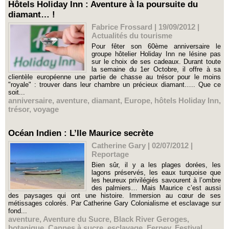
Hôtels Holiday Inn : Aventure à la poursuite du
diamant… !
Fabrice Frossard | 19/09/2012
|
Actualités du tourisme
Pour fêter son 60ème anniversaire le
groupe hôtelier Holiday Inn ne lésine pas
sur le choix de ses cadeaux. Durant toute
la semaine du 1er Octobre, il offre à sa
clientèle européenne une partie de chasse au trésor pour le moins
"royale" : trouver dans leur chambre un précieux diamant….. Que ce
soit...
anniversaire
,
aventure
,
diamant
,
Europe
,
hôtels Holiday Inn
,
trésor
,
voyage
Océan Indien : L’Ile Maurice secrète
Catherine Gary | 02/07/2012
|
Reportage
Bien sûr, il y a les plages dorées, les
lagons préservés, les eaux turquoise que
les heureux privilégiés savourent à l’ombre
des palmiers… Mais Maurice c’est aussi
des paysages qui ont une histoire. Immersion au cœur de ses
métissages colorés. Par Catherine Gary Colonialisme et esclavage sur
fond...
aventure
,
Aventure du Sucre
,
Black River Geroges
,
botanique
,
Cannes à sucre
,
esclavage
,
Ferney
,
Festival