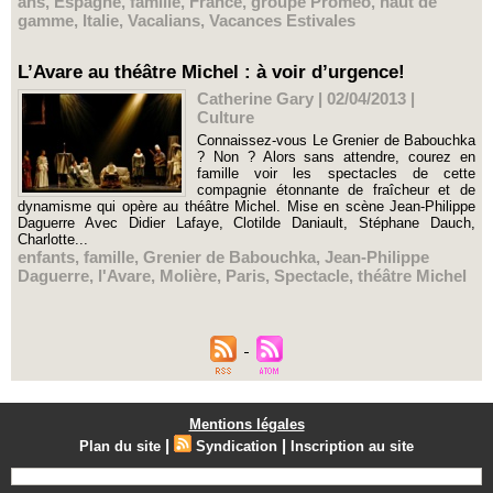
ans
,
Espagne
,
famille
,
France
,
groupe Proméo
,
haut de
gamme
,
Italie
,
Vacalians
,
Vacances Estivales
L’Avare au théâtre Michel : à voir d’urgence!
Catherine Gary | 02/04/2013
|
Culture
Connaissez-vous Le Grenier de Babouchka
? Non ? Alors sans attendre, courez en
famille voir les spectacles de cette
compagnie étonnante de fraîcheur et de
dynamisme qui opère au théâtre Michel. Mise en scène Jean-Philippe
Daguerre Avec Didier Lafaye, Clotilde Daniault, Stéphane Dauch,
Charlotte...
enfants
,
famille
,
Grenier de Babouchka
,
Jean-Philippe
Daguerre
,
l'Avare
,
Molière
,
Paris
,
Spectacle
,
théâtre Michel
Mentions légales
|
|
Plan du site
Syndication
Inscription au site