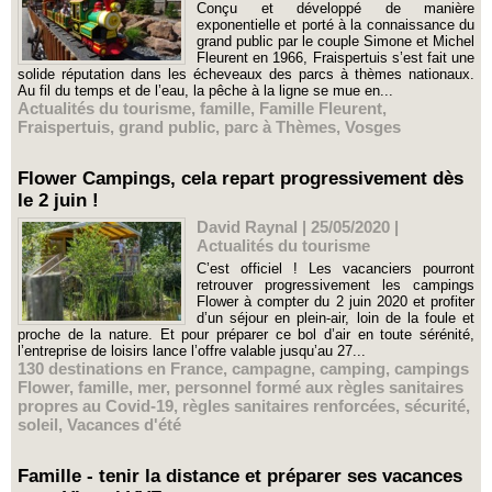
Conçu et développé de manière
exponentielle et porté à la connaissance du
grand public par le couple Simone et Michel
Fleurent en 1966, Fraispertuis s’est fait une
solide réputation dans les écheveaux des parcs à thèmes nationaux.
Au fil du temps et de l’eau, la pêche à la ligne se mue en...
Actualités du tourisme
,
famille
,
Famille Fleurent
,
Fraispertuis
,
grand public
,
parc à Thèmes
,
Vosges
Flower Campings, cela repart progressivement dès
le 2 juin !
David Raynal | 25/05/2020
|
Actualités du tourisme
C’est officiel ! Les vacanciers pourront
retrouver progressivement les campings
Flower à compter du 2 juin 2020 et profiter
d’un séjour en plein-air, loin de la foule et
proche de la nature. Et pour préparer ce bol d’air en toute sérénité,
l’entreprise de loisirs lance l’offre valable jusqu’au 27...
130 destinations en France
,
campagne
,
camping
,
campings
Flower
,
famille
,
mer
,
personnel formé aux règles sanitaires
propres au Covid-19
,
règles sanitaires renforcées
,
sécurité
,
soleil
,
Vacances d'été
Famille - tenir la distance et préparer ses vacances