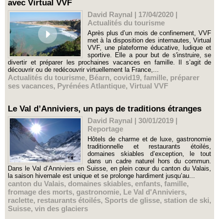
avec Virtual VVF
David Raynal | 17/04/2020
|
Actualités du tourisme
Après plus d’un mois de confinement, VVF
met à la disposition des internautes, Virtual
VVF, une plateforme éducative, ludique et
sportive. Elle a pour but de s'instruire, se
divertir et préparer les prochaines vacances en famille. Il s’agit de
découvrir ou de redécouvrir virtuellement la France,...
Actualités du tourisme
,
Béarn
,
covid19
,
famille
,
préparer
ses vacances
,
Pyrénées Atlantique
,
Virtual VVF
Le Val d’Anniviers, un pays de traditions étranges
David Raynal | 30/01/2019
|
Reportage
Hôtels de charme et de luxe, gastronomie
traditionnelle et restaurants étoilés,
domaines skiables d’exception, le tout
dans un cadre naturel hors du commun.
Dans le Val d’Anniviers en Suisse, en plein cœur du canton du Valais,
la saison hivernale est unique et se prolonge hardiment jusqu’au...
canton du Valais
,
domaines skiables
,
enfants
,
famille
,
fromage des morts
,
gastronomie
,
Le Val d'Anniviers
,
raclette
,
restaurants étoilés
,
Sports de glisse
,
station de ski
,
Suisse
,
vin des glaciers