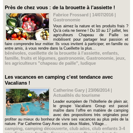
Près de chez vous : de la brouette à l'assiette !
Fabrice Frossard | 14/07/2016
|
Gastronomie
Vous aimez la nature et les produits frais ?
Qu’à cela ne tienne ! Du 10 au 17 juillet, les
agriculteurs Chapeau de Paille se
mobilisent pour partager leur passion et
faire comprendre leur métier. Ils vous invitent à participer, en famille ou
entre amis, à vous rendre dans la Cueillette la plus...
bénévoles
,
cueillette de la brouette à l'assiette
,
enfants
,
famille
,
fruits et légumes
,
gastronomie
,
Gastronomie
,
jeux
,
les agriculteurs "chapeau de paille"
,
ludique
Les vacances en camping c’est tendance avec
Vacalians !
Catherine Gary | 23/06/2014
|
Actualités du tourisme
Leader européen de l’hôtellerie de plein air,
le groupe Vacalians Group est passé
maître dans l’offre en matière de camping
avec des propositions très originales pour
profiter au mieux du bonheur de vivre ses vacances au plus près de la
nature. Par Catherine Gary Avec ses deux filiales, Village...
camping
,
camping découverte
,
club ados
,
club enfants 3-4