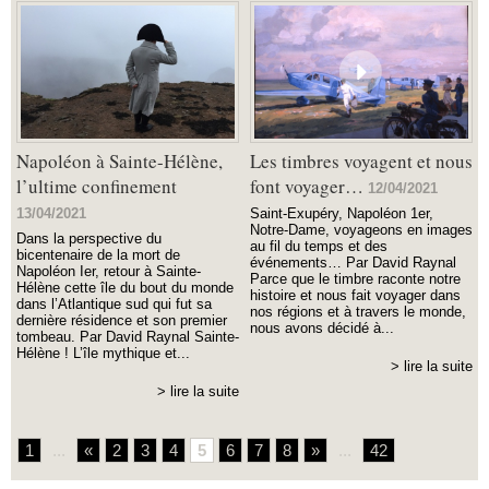
Napoléon à Sainte-Hélène,
Les timbres voyagent et nous
l’ultime confinement
font voyager…
12/04/2021
13/04/2021
Saint-Exupéry, Napoléon 1er,
Notre-Dame, voyageons en images
Dans la perspective du
au fil du temps et des
bicentenaire de la mort de
événements… Par David Raynal
Napoléon Ier, retour à Sainte-
Parce que le timbre raconte notre
Hélène cette île du bout du monde
histoire et nous fait voyager dans
dans l’Atlantique sud qui fut sa
nos régions et à travers le monde,
dernière résidence et son premier
nous avons décidé à...
tombeau. Par David Raynal Sainte-
Hélène ! L’île mythique et...
> lire la suite
> lire la suite
1
...
«
2
3
4
5
6
7
8
»
...
42