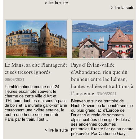
> lire la suite
> lire la suite
Le Mans, sa cité Plantagenêt
Pays d’Évian-vallée
et ses trésors ignorés
d’Abondance, rien que du
bonheur entre lac Léman,
08/06/2021
hautes vallées et traditions à
L’emblématique course des 24
Heures escamote souvent le
l’ancienne.
31/05/2021
charme de cette ville d’Art et
d’Histoire dont les maisons à pans
Bienvenue sur ce territoire de
de bois et la muraille gallo-romaine
Haute-Savoie où la beauté sereine
couronnent une rivière sereine, le
du plus grand lac d’Europe de
tout à une heure seulement de
l’ouest s’auréole de sommets
Paris par le train. Tout...
alpins coiffées de neige. Fidèle à
ses anciennes coutumes
pastorales il reste fier de sa nature
> lire la suite
préservée. Par Catherine Gary...