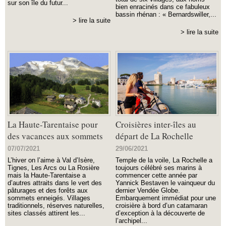
sur son île du futur...
bien enracinés dans ce fabuleux
bassin rhénan : « Bernardswiller,...
> lire la suite
> lire la suite
La Haute-Tarentaise pour
Croisières inter-îles au
des vacances aux sommets
départ de La Rochelle
07/07/2021
29/06/2021
L’hiver on l’aime à Val d’Isère,
Temple de la voile, La Rochelle a
Tignes, Les Arcs ou La Rosière
toujours célébré ses marins à
mais la Haute-Tarentaise a
commencer cette année par
d’autres attraits dans le vert des
Yannick Bestaven le vainqueur du
pâturages et des forêts aux
dernier Vendée Globe.
sommets enneigés. Villages
Embarquement immédiat pour une
traditionnels, réserves naturelles,
croisière à bord d’un catamaran
sites classés attirent les...
d’exception à la découverte de
l’archipel...