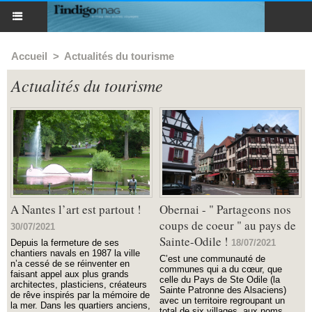
Accueil
>
Actualités du tourisme
Actualités du tourisme
A Nantes l’art est partout !
Obernai - " Partageons nos
coups de coeur " au pays de
30/07/2021
Sainte-Odile !
Depuis la fermeture de ses
18/07/2021
chantiers navals en 1987 la ville
C’est une communauté de
n’a cessé de se réinventer en
communes qui a du cœur, que
faisant appel aux plus grands
celle du Pays de Ste Odile (la
architectes, plasticiens, créateurs
Sainte Patronne des Alsaciens)
de rêve inspirés par la mémoire de
avec un territoire regroupant un
la mer. Dans les quartiers anciens,
total de six villages, aux noms