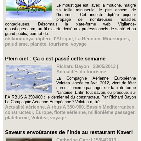
Le moustique est, avec la mouche, malgré
sa taille minuscule, le pire ennemi de
l'homme . Cet insecte diptère piqueur
propage de nombreuses maladies
contagieuses. Désormais la plate-forme web Vigilance-
moustiques.com, un fil d’alerte dédié aux professionnels de santé et au
grand public, permet de...
chikungunya
,
diptère
,
l'Afrique
,
La Réunion
,
Moustiques
,
paludisme
,
planète
,
tourisme
,
voyage
Plein ciel : Ça c’est passé cette semaine
Richard Bayon | 23/05/2013
|
Actualités du tourisme
La Compagnie Aérienne Européenne
Volotea lancée en Avril 2012, vient de fêter
son millionième passager sur la plate forme
Nantaise. Enfin tout savoir, ou presque, sur
l' AIRBUS A 350-900 : le dernier né du constructeur. Par Richard Bayon
La Compagnie Aérienne Européenne * Volotea a, très...
Actualité aérienne
,
Airbus A 350-900
,
Bassin Méditerranéen
,
constructeur
,
Europe
,
flotte aérienne
,
millionième passager
,
plateforme
,
Volotea
,
voyage
Saveurs envoûtantes de l’Inde au restaurant Kaveri
Catherine Gary | 15/04/2013
|