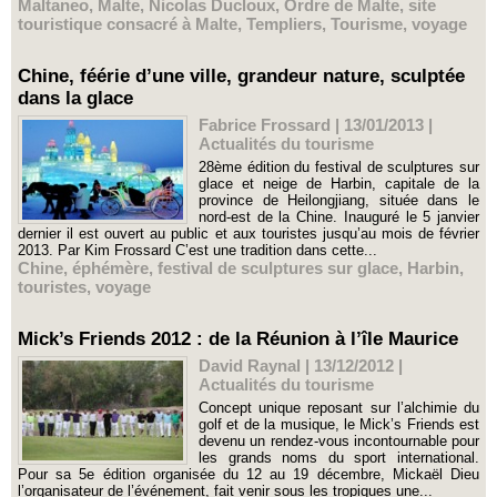
Maltaneo
,
Malte
,
Nicolas Ducloux
,
Ordre de Malte
,
site
touristique consacré à Malte
,
Templiers
,
Tourisme
,
voyage
Chine, féérie d’une ville, grandeur nature, sculptée
dans la glace
Fabrice Frossard | 13/01/2013
|
Actualités du tourisme
28ème édition du festival de sculptures sur
glace et neige de Harbin, capitale de la
province de Heilongjiang, située dans le
nord-est de la Chine. Inauguré le 5 janvier
dernier il est ouvert au public et aux touristes jusqu’au mois de février
2013. Par Kim Frossard C’est une tradition dans cette...
Chine
,
éphémère
,
festival de sculptures sur glace
,
Harbin
,
touristes
,
voyage
Mick’s Friends 2012 : de la Réunion à l’île Maurice
David Raynal | 13/12/2012
|
Actualités du tourisme
Concept unique reposant sur l’alchimie du
golf et de la musique, le Mick’s Friends est
devenu un rendez-vous incontournable pour
les grands noms du sport international.
Pour sa 5e édition organisée du 12 au 19 décembre, Mickaël Dieu
l’organisateur de l’événement, fait venir sous les tropiques une...