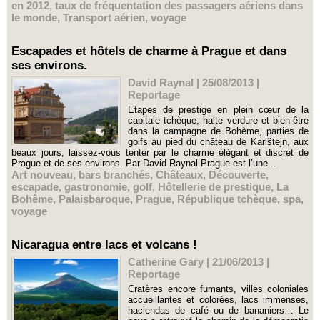
en 2012
,
taux de fréquentation des passagers aériens dans
le monde
,
Transport aérien
,
voyage
Escapades et hôtels de charme à Prague et dans
ses environs.
David Raynal | 25/08/2013
|
Reportage
Etapes de prestige en plein cœur de la
capitale tchèque, halte verdure et bien-être
dans la campagne de Bohème, parties de
golfs au pied du château de Karlštejn, aux
beaux jours, laissez-vous tenter par le charme élégant et discret de
Prague et de ses environs. Par David Raynal Prague est l’une...
Art nouveau
,
bars branchés
,
Châteaux
,
Découverte
,
escapade
,
gastronomie
,
golf
,
Hôtellerie de prestique
,
La
Bohême
,
Palaisbaroque
,
Prague
,
République tchèque
,
spa
,
voyage
Nicaragua entre lacs et volcans !
Catherine Gary | 21/06/2013
|
Reportage
Cratères encore fumants, villes coloniales
accueillantes et colorées, lacs immenses,
haciendas de café ou de bananiers… Le