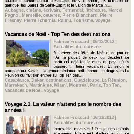
studios il achète autour d’Aubagne, sa ville natale, 25 hectares de
garrigue, les Barres de Saint-Esprit et le vallon de Marcelin....
Aubagne
,
cinéma
,
écrivain
,
Fernandel
,
littérature
,
Marcel
Pagnol
,
Marseille
,
oeuvres
,
Pierre Blanchard
,
Pierre
Fresnay
,
Pierre Tchernia
,
Raimu
,
Tourisme
,
voyage
Vacances de Noël - Top Ten des destinations
Fabrice Frossard | 06/12/2012
|
Actualités du tourisme
A l’arrivée des fêtes de Noël et de jour de
l’An la plupart de ceux qui décident de
partir ont déjà fait le choix du pays où ils
passeront leurs vacances. Et selon le
comparateur Kayak, la grande tendance cette année se dirige vers La
Réunion qui fait son entrée au Top Ten des...
Casablanca
,
Dakar
,
destinations
,
Guadeloupe
,
La Réunion
,
Marrakech
,
Martinique
,
Miami
,
Montréal
,
Paris
,
Top Ten
,
Vacances de Noël
,
voyage
Voyage 2.0. La valeur n’attend pas le nombre des
années !
Fabrice Frossard | 16/11/2012
|
Actualités du tourisme
Incroyable, mais vrai ! Des jeunes enfants
éthiopiens, totalement illettrés et qui ne