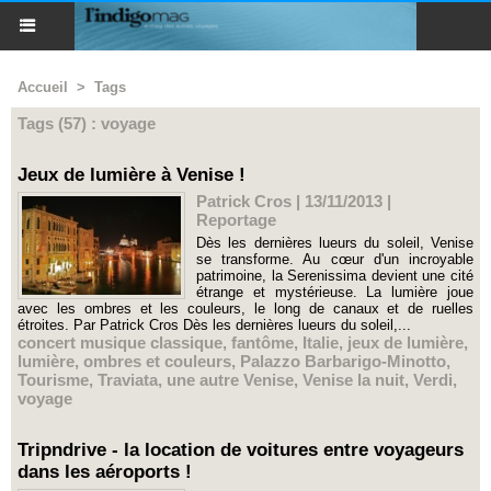
Accueil
>
Tags
Tags (57) : voyage
Jeux de lumière à Venise !
Patrick Cros | 13/11/2013
|
Reportage
Dès les dernières lueurs du soleil, Venise
se transforme. Au cœur d'un incroyable
patrimoine, la Serenissima devient une cité
étrange et mystérieuse. La lumière joue
avec les ombres et les couleurs, le long de canaux et de ruelles
étroites. Par Patrick Cros Dès les dernières lueurs du soleil,...
concert musique classique
,
fantôme
,
Italie
,
jeux de lumière
,
lumière
,
ombres et couleurs
,
Palazzo Barbarigo-Minotto
,
Tourisme
,
Traviata
,
une autre Venise
,
Venise la nuit
,
Verdi
,
voyage
Tripndrive - la location de voitures entre voyageurs
dans les aéroports !