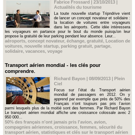
Fabrice Frossard | 23/10/2013
|
Actualités du tourisme
La toute nouvelle startup Tripndrive vient
de lancer un concept novateur et solidaire :
la location de voitures entre voyageurs
dans les aéroports. Cette idée intéressera
les voyageurs en partance pour le bout du monde puisqu'on leur
propose la gratuité de leur parking pendant leur absence. Leur...
aéroports
,
concept novateur
,
échange
,
gratuité
,
Location de
voitures
,
nouvelle startup
,
parking gratuit
,
partage
,
solidaire
,
vacances
,
voyage
Transport aérien mondial - les clés pour
comprendre.
Richard Bayon | 08/09/2013
|
Plein
Ciel
Focus sur l’état du Transport aérien
mondial de passagers en 2012. On y
apprend par exemple que près de 50% des
Français n’ont toujours pas pris l’avion
parmi lesquels plus de la moitié sont des femmes. Par Richard Bayon
Le transport aérien mondial affiche une croissance colossale avec 2
950 000...
50% des français n'ont jamais pris l'avion
,
avion
,
compagnies aériennes
,
croissance
,
femmes
,
sécurité du
transport aérien
,
statistiques et clés sur le transport aérien