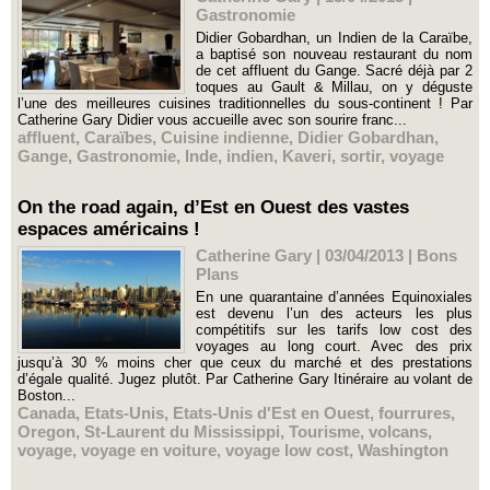
Gastronomie
Didier Gobardhan, un Indien de la Caraïbe,
a baptisé son nouveau restaurant du nom
de cet affluent du Gange. Sacré déjà par 2
toques au Gault & Millau, on y déguste
l’une des meilleures cuisines traditionnelles du sous-continent ! Par
Catherine Gary Didier vous accueille avec son sourire franc...
affluent
,
Caraïbes
,
Cuisine indienne
,
Didier Gobardhan
,
Gange
,
Gastronomie
,
Inde
,
indien
,
Kaveri
,
sortir
,
voyage
On the road again, d’Est en Ouest des vastes
espaces américains !
Catherine Gary | 03/04/2013
|
Bons
Plans
En une quarantaine d’années Equinoxiales
est devenu l’un des acteurs les plus
compétitifs sur les tarifs low cost des
voyages au long court. Avec des prix
jusqu’à 30 % moins cher que ceux du marché et des prestations
d’égale qualité. Jugez plutôt. Par Catherine Gary Itinéraire au volant de
Boston...
Canada
,
Etats-Unis
,
Etats-Unis d'Est en Ouest
,
fourrures
,
Oregon
,
St-Laurent du Mississippi
,
Tourisme
,
volcans
,
voyage
,
voyage en voiture
,
voyage low cost
,
Washington