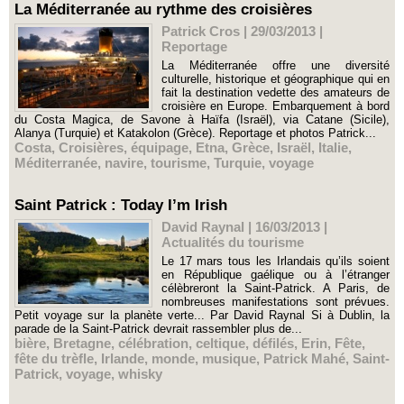
La Méditerranée au rythme des croisières
Patrick Cros | 29/03/2013
|
Reportage
La Méditerranée offre une diversité
culturelle, historique et géographique qui en
fait la destination vedette des amateurs de
croisière en Europe. Embarquement à bord
du Costa Magica, de Savone à Haïfa (Israël), via Catane (Sicile),
Alanya (Turquie) et Katakolon (Grèce). Reportage et photos Patrick...
Costa
,
Croisières
,
équipage
,
Etna
,
Grèce
,
Israël
,
Italie
,
Méditerranée
,
navire
,
tourisme
,
Turquie
,
voyage
Saint Patrick : Today I’m Irish
David Raynal | 16/03/2013
|
Actualités du tourisme
Le 17 mars tous les Irlandais qu’ils soient
en République gaélique ou à l’étranger
célèbreront la Saint-Patrick. A Paris, de
nombreuses manifestations sont prévues.
Petit voyage sur la planète verte... Par David Raynal Si à Dublin, la
parade de la Saint-Patrick devrait rassembler plus de...
bière
,
Bretagne
,
célébration
,
celtique
,
défilés
,
Erin
,
Fête
,
fête du trèfle
,
Irlande
,
monde
,
musique
,
Patrick Mahé
,
Saint-
Patrick
,
voyage
,
whisky