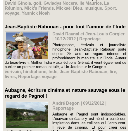
David Ginola
,
golf
,
Gwladys Nocera
,
Ile Maurice
,
La
Réunion
,
Mick’s Friends
,
Mickaël Dieu
,
musique
,
Sport
,
voyage
,
Yannick Noah
Jean-Baptiste Rabouan - pour tout l’amour de l’Inde
David Raynal et Jean-Louis Corgier
| 10/12/2012
|
Reportage
Photographe, écrivain et journaliste
hindiphone, Jean-Baptiste Rabouan porte
depuis 25 ans un regard intense et
profondément humaniste sur l’Inde. Auteur
du beau-livre « Mother India » aux éditions Glénat, il vient également de
publier un premier roman intitulé, « Un Jardin sur le Gange »...
écrivain
,
hindiphone
,
Inde
,
Jean-Baptiste Rabouan
,
lire
,
livres
,
Reportage
,
voyage
Aubagne, écriture cinéma et nature sauvage sous le
regard de Pagnol !
André Degon | 09/12/2012
|
Reportage
Aubagne et Pagnol sont indissociables.
L’écrivain-cinéaste y est né et a puisé son
inspiration dans les collines qui l’entourent.
Il rêve de cinéma. Et pour créer des