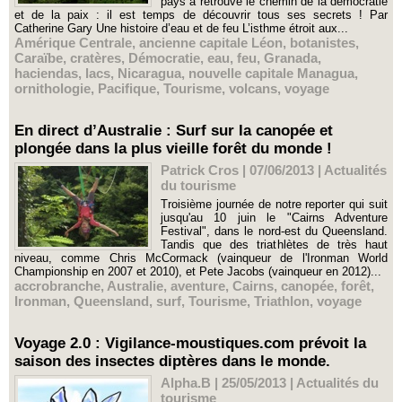
pays a retrouvé le chemin de la démocratie
et de la paix : il est temps de découvrir tous ses secrets ! Par
Catherine Gary Une histoire d’eau et de feu L’isthme étroit aux...
Amérique Centrale
,
ancienne capitale Léon
,
botanistes
,
Caraïbe
,
cratères
,
Démocratie
,
eau
,
feu
,
Granada
,
haciendas
,
lacs
,
Nicaragua
,
nouvelle capitale Managua
,
ornithologie
,
Pacifique
,
Tourisme
,
volcans
,
voyage
En direct d’Australie : Surf sur la canopée et
plongée dans la plus vieille forêt du monde !
Patrick Cros | 07/06/2013
|
Actualités
du tourisme
Troisième journée de notre reporter qui suit
jusqu'au 10 juin le "Cairns Adventure
Festival", dans le nord-est du Queensland.
Tandis que des triathlètes de très haut
niveau, comme Chris McCormack (vainqueur de l'Ironman World
Championship en 2007 et 2010), et Pete Jacobs (vainqueur en 2012)...
accrobranche
,
Australie
,
aventure
,
Cairns
,
canopée
,
forêt
,
Ironman
,
Queensland
,
surf
,
Tourisme
,
Triathlon
,
voyage
Voyage 2.0 : Vigilance-moustiques.com prévoit la
saison des insectes diptères dans le monde.
Alpha.B | 25/05/2013
|
Actualités du
tourisme