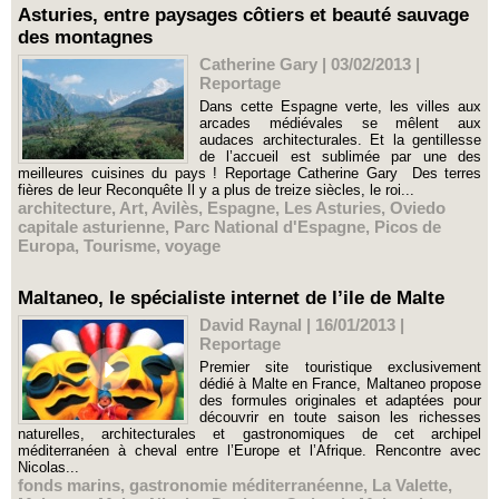
Asturies, entre paysages côtiers et beauté sauvage
des montagnes
Catherine Gary | 03/02/2013
|
Reportage
Dans cette Espagne verte, les villes aux
arcades médiévales se mêlent aux
audaces architecturales. Et la gentillesse
de l’accueil est sublimée par une des
meilleures cuisines du pays ! Reportage Catherine Gary Des terres
fières de leur Reconquête Il y a plus de treize siècles, le roi...
architecture
,
Art
,
Avilès
,
Espagne
,
Les Asturies
,
Oviedo
capitale asturienne
,
Parc National d'Espagne
,
Picos de
Europa
,
Tourisme
,
voyage
Maltaneo, le spécialiste internet de l’ile de Malte
David Raynal | 16/01/2013
|
Reportage
Premier site touristique exclusivement
dédié à Malte en France, Maltaneo propose
des formules originales et adaptées pour
découvrir en toute saison les richesses
naturelles, architecturales et gastronomiques de cet archipel
méditerranéen à cheval entre l’Europe et l’Afrique. Rencontre avec
Nicolas...
fonds marins
,
gastronomie méditerranéenne
,
La Valette
,